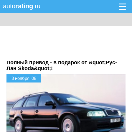
auto
rating
.ru
Полный привод - в подарок от &quot;Рус-
Лан Skoda&quot;!
3 ноября '08