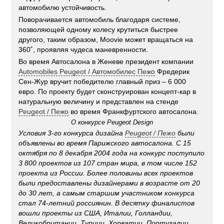
автомобилю устойчивость.
Поворачивается автомобиль благодаря системе,
позволяющей одному колесу крутиться быстрее
другого, таким образом, Moovie может вращаться на
360˚, проявляя чудеса маневренности.
Во время Автосалона в Женеве президент компании
Automobiles Peugeot / Автомобилес Пежо
Фредерик
Сен-Жур вручит победителю главный приз – 6 000
евро. По проекту будет сконструирован концепт-кар в
натуральную величину и представлен на стенде
Peugeot / Пежо
во время Франкфуртского автосалона.
О конкурсе Peugeot Design
Условия 3-го конкурса дизайна
Peugeot / Пежо
были
объявлены во время Парижского автосалона. С 15
октября по 8 декабря 2004 года на конкурс поступило
3 800 проектов из 107 стран мира, в том числе 152
проекта из России. Более половины всех проектов
были предоставлены дизайнерами в возрасте от 20
до 30 лет, а самым старшим участником конкурса
стал 74-летний россиянин. В десятку финалистов
вошли проекты из США, Италии, Голландии,
Великобритании, Турции, Хорватии, Португалии,