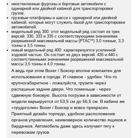
неостекленные фургоны и бортовые автомобили с
одинарной или двойной кабиной для транспортировки
грузов;
грузовые платформы и шасси с одинарной или двойной
кабиной, которые могут служить базой для транспортировки
автомобилей;
модельный ряд 300: этот модельный ряд состоит из трех
версий: 330, 333 и 335 с соответствующими значениями
разрешенной максимальной массы (РТАС**) 3,0 тонные, 3,3
тонны и 3,5 тонны;
новый модельный ряд 400: характеризуется усиленной
ходовой частью. Он состоит из двух версий: 435 и 440 с
соответственными значениями разрешенной максимальной
массы 3,5 тонны и 4,0 тонны.
А ведь при этом Boxer / Боксер вполне компактен для
использования в городе. И главное - удобен. Что-то
крупногабаритное - пожалуйста, грузите через
распашные задние двери. Что поменьше - через
сдвижную боковую. Высота погрузки в зависимости от
модели варьируется от 53,5 см до 56,5 см. В кабине же
«трудоголик» Boxer / Боксер и вовсе прекрасен.
Приятный дизайн торпедо, удобное расположение
органов управления, неимоверное количество ящиков и
бардачков. Автомобиль даже здесь излучает тягу к
перевозкам грузов.