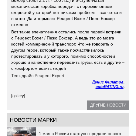
Боксер стоял 2.2 л. - 100 л.с.) и 5-ступенчатая
механическая коробка передач, с переключением
скоростей у которой нет никаких проблем – все четко и
внятно. Да и тормозит Peugeot Boxer / Пежо Боксер
отменно.
Вот такие впечатления остались после первой встречи
с Peugeot Boxer / Пежо Боксер. А ведь это до мозга
костей коммерческий транспорт. Что же говорить о
другом герое, который также посчастливилось
протестировать и у которого, помимо способностей
хорошо и качественно перевозить грузы, есть и другие –
с комфортом возить людей
Тест-драйв Peugeot Expert
.
Денис Филатов
,
autoRATING.ru
.
[gallery]
ДРУГИЕ НОВОСТИ
НОВОСТИ МАРКИ
1 мая в России стартуют продажи нового