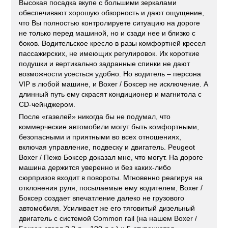
Высокая посадка вкупе с большими зеркалами
обеспечивают хорошую обзорность и дают ощущение,
что Вы полностью контролируете ситуацию на дороге
не только перед машиной, но и сзади нее и близко с
боков. Водительское кресло в разы комфортней кресел
пассажирских, не имеющих регулировок. Их короткие
подушки и вертикально задранные спинки не дают
возможности усесться удобно. Но водитель – персона
VIP в любой машине, и Boxer / Боксер не исключение. А
длинный путь ему скрасят кондиционер и магнитола с
CD-чейнджером.
После «газелей» никогда бы не подумал, что
коммерческие автомобили могут быть комфортными,
безопасными и приятными во всех отношениях,
включая управление, подвеску и двигатель. Peugeot
Boxer / Пежо Боксер доказал мне, что могут. На дороге
машина держится уверенно и без каких-либо
сюрпризов входит в повороты. Мгновенно реагируя на
отклонения руля, посылаемые ему водителем, Boxer /
Боксер создает впечатление далеко не грузового
автомобиля. Усиливает же его тяговитый дизельный
двигатель с системой Common rail (на нашем Boxer /