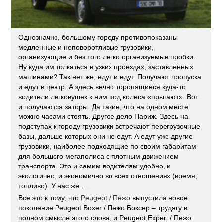
Однозначно, большому городу противопоказаны
медленные и неповоротливые грузовики,
организующие и без того легко организуемые пробки.
Ну куда им толкаться в узких проездах, заставленных
машинами? Так нет же, едут и едут. Получают пропуска
и едут в центр. А здесь вечно торопящиеся куда-то
водители легковушек к ним под колеса «прыгают». Вот
и получаются заторы. Да такие, что на одном месте
можно часами стоять. Другое дело Париж. Здесь на
подступах к городу грузовики встречают перегрузочные
базы, дальше которых они не едут. А едут уже другие
грузовики, наиболее подходящие по своим габаритам
для большого мегаполиса с плотным движением
транспорта. Это и самим водителям удобно, и
экологично, и экономично во всех отношениях (время,
топливо). У нас же …
Все это к тому, что
Peugeot / Пежо
выпустила новое
поколение Peugeot Boxer / Пежо Боксер – трудягу в
полном смысле этого слова, и Peugeot Expert / Пежо