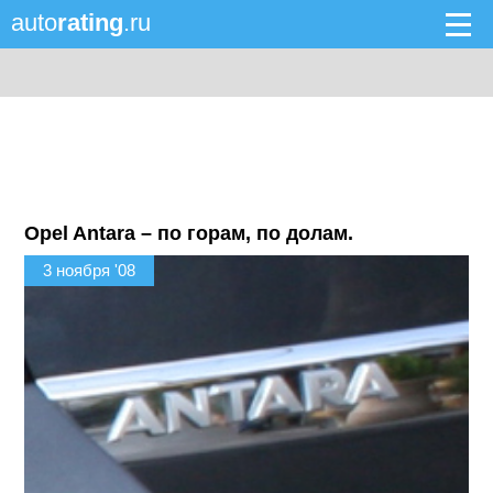
auto
rating
.ru
Opel Antara – по горам, по долам.
3 ноября '08