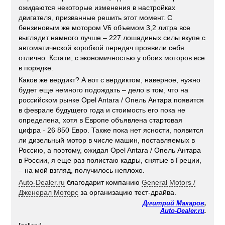
ожидаются некоторые изменения в настройках
двигателя, призванные решить этот момент. С
бензиновым же мотором V6 объемом 3,2 литра все
выглядит намного лучше – 227 лошадиных силы вкупе с
автоматической коробкой передач проявили себя
отлично. Кстати, с экономичностью у обоих моторов все
в порядке.
Каков же вердикт? А вот с вердиктом, наверное, нужно
будет еще немного подождать – дело в том, что на
российском рынке Opel Antara / Опель Антара появится
в феврале будущего года и стоимость его пока не
определена, хотя в Европе объявлена стартовая
цифра - 26 850 Евро. Также пока нет ясности, появится
ли дизельный мотор в числе машин, поставляемых в
Россию, а поэтому, ожидая Opel Antara / Опель Антара
в России, я еще раз полистаю кадры, снятые в Греции,
– на мой взгляд, получилось неплохо.
Auto-Dealer.ru
благодарит компанию
General Motors /
Дженерал Моторс
за организацию тест-драйва.
Дмитрий Макаров
,
Auto-Dealer.ru
.