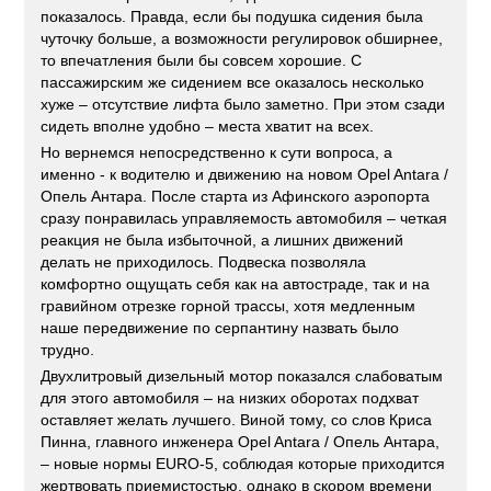
показалось. Правда, если бы подушка сидения была
чуточку больше, а возможности регулировок обширнее,
то впечатления были бы совсем хорошие. С
пассажирским же сидением все оказалось несколько
хуже – отсутствие лифта было заметно. При этом сзади
сидеть вполне удобно – места хватит на всех.
Но вернемся непосредственно к сути вопроса, а
именно - к водителю и движению на новом Opel Antara /
Опель Антара. После старта из Афинского аэропорта
сразу понравилась управляемость автомобиля – четкая
реакция не была избыточной, а лишних движений
делать не приходилось. Подвеска позволяла
комфортно ощущать себя как на автостраде, так и на
гравийном отрезке горной трассы, хотя медленным
наше передвижение по серпантину назвать было
трудно.
Двухлитровый дизельный мотор показался слабоватым
для этого автомобиля – на низких оборотах подхват
оставляет желать лучшего. Виной тому, со слов Криса
Пинна, главного инженера Opel Antara / Опель Антара,
– новые нормы EURO-5, соблюдая которые приходится
жертвовать приемистостью, однако в скором времени