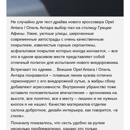
Не случайно для тест-драйва нового кроссовера Opel
Antara / Опель Антара выбор пал на столицу Греции
Афины. Узкие, уютные улицы, широченные
современные автострады с очень качественным
покрытием, извилистые горные серпантины,
асфальтовое покрытие которых иногда кончается, – все
это в одном красивом месте представляет собой
отличный полигон для испытания нового внедорожника.
Встречают по одежке… Внешне Opel Antara / Опель
Антара понравился – плавные линии кузова отлично
гармонируют с его внедорожной сутью, а жабры сбоку
добавляют агрессивности. Внутреннее убранство тоже
оставило положительное впечатление – эргономика на
высоте, все понятно, все к месту – лишних и не нужных
кнопок я не нашел. Качество материалов отделки
салона добротное, дизайн интерьера, как говорится, «в
стиле».
Поначалу показалось, что сесть удобно за рулем
несколько проблематично, однако это только