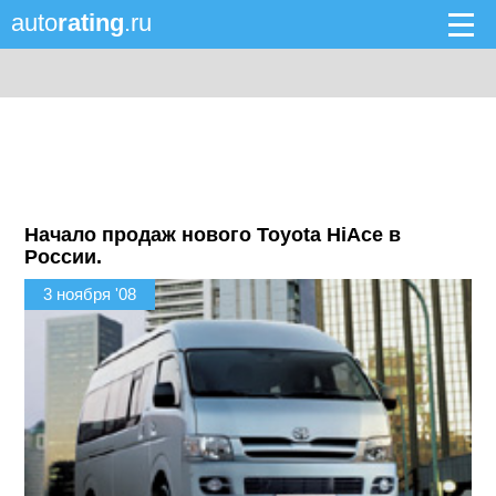
auto
rating
.ru
Начало продаж нового Toyota HiAce в
России.
3 ноября '08