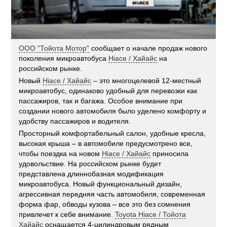
ООО "Тойота Мотор"
сообщает о начале продаж нового
поколения микроавтобуса
Hiace / Хайайс
на
российском рынке.
Новый
Hiace / Хайайс
– это многоцелевой 12-местный
микроавтобус, одинаково удобный для перевозки как
пассажиров, так и багажа. Особое внимание при
создании нового автомобиля было уделено комфорту и
удобству пассажиров и водителя.
Просторный комфортабельный салон, удобные кресла,
высокая крыша – в автомобиле предусмотрено все,
чтобы поездка на новом
Hiace / Хайайс
приносила
удовольствие. На российском рынке будет
представлена длиннобазная модификация
микроавтобуса. Новый функциональный дизайн,
агрессивная передняя часть автомобиля, современная
форма фар, обводы кузова – все это без сомнения
привлечет к себе внимание.
Toyota Hiace / Тойота
Хайайс
оснащается 4-цилиндровым рядным