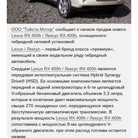
ООО "Тойота Мотор"
сообщает о начале продаж нового
Lexus RX 400h / Лексус RX 400h
, оснащенного
гибридной силовой установкой.
Lexus / Лексус
– первый бренд класса «премиум»,
имеющий в своем модельном ряду гибридный
автомобиль.
Сердцем
Lexus RX 400h / Лексус RX 400h
является
передовая интеллектуальная система Hybrid Synergy
Drive® (HSD). Ее основными компонентами являются
передний и задний электромоторы и 6-ти цилиндровый
V-образный бензиновый двигатель объемом 3,3 литра,
которые в сочетании дают максимальную мощность
свыше 270 лошадиных сил, передающуюся через
бесступенчатую автоматическую трансмиссию. В
результате мощность
Lexus RX 400h / Лексус RX 400h
сопоставима с мощностью 8-ми цилиндрового V-
образного двигателя, при этом расход топлива остается
низким.