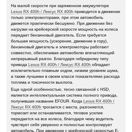
На малой скорости при заряженном аккумуляторе
Lexus RX 400h / Лексус RX 400h
приводится в движение
только электромоторами, при этом автомобиль
движется практически бесшумно. При движении без
нагрузки на крейсерской скорости мощность на колеса
передает бензиновый двигатель. Если требуется
большая мощность (ускорение, движение в гору),
бензиновый двигатель и электромоторы работают
совместно, обеспечивая автомобилю впечатляющий
непрерывный разгон. Благодаря гибридному типу
привода
Lexus RX 400h / Лексус RX 400h
обладает
исключительно плавным ходом, низким уровнем шума,
а также лучшими в своем классе показателями расхода
топлива и токсичности выхлопа.
Еще одной особенностью, тесно связанной с HSD,
является интеллектуальная система полного привода,
получившая название EFOUR. Когда
Lexus RX 400h /
Лексус RX 400h
трогается с места, разгоняется,
тормозит или останавливается, тяговое усилие
передается на все колеса, благодаря чему водитель
чувствует себя уверенно и полностью контролирует
автомобиль. При движении с крейсерской скоростью E-