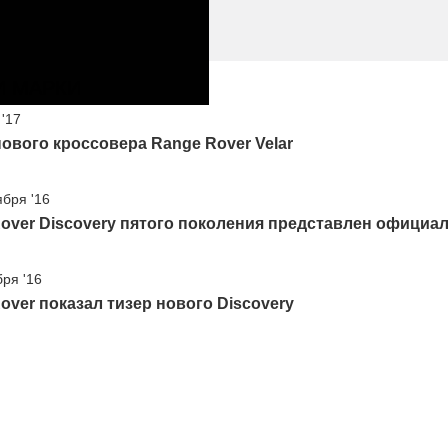
И МАРКИ
 '17
ового кроссовера Range Rover Velar
ября '16
over Discovery пятого поколения представлен официа
бря '16
over показал тизер нового Discovery