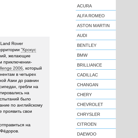
ACURA
ALFA ROMEO
ASTON MARTIN
AUDI
 Land Rover
BENTLEY
территории
"Крокус
BMW
ений, желающие
м приключении-
BRILLIANCE
llenge 2006
, который
инентам в четырех
CADILLAC
ной Азии до равнин
CHANGAN
сипедах, гребли на
нтировались на
CHERY
испытаний было
CHEVROLET
ание по английскому
е проявить свои
CHRYSLER
CITROEN
отправиться на
 Фёдоров.
DAEWOO