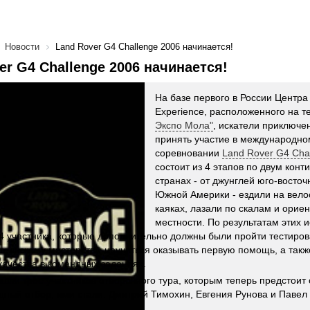
Новости
Land Rover G4 Challenge 2006 начинается!
er G4 Challenge 2006 начинается!
На базе первого в России Центра
Experience, расположенного на 
Экспо Мола"
, искатели приключ
принять участие в международно
соревновании
Land Rover G4 Cha
состоит из 4 этапов по двум конт
странах - от джунглей юго-восточ
Южной Америки - ездили на вело
каяках, лазали по скалам и орие
местности. По результатам этих 
4 участника, которые дополнительно должны были пройти тестиров
ительскому мастерству, научиться оказывать первую помощь, а такж
качества в командных заданиях.
шли трое участников отборочного тура, которым теперь предстоит 
ный отбор, ими стали: Дмитрий Тимохин, Евгения Рунова и Павел