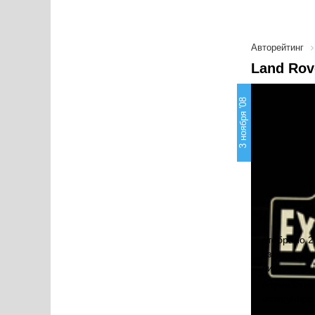
Авторейтинг
Land Rov
3 ноября '08
отобрано 2
языку, вод
лидерские 
В финал вы
международ