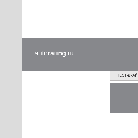
auto
rating
.ru
ТЕСТ-ДРА