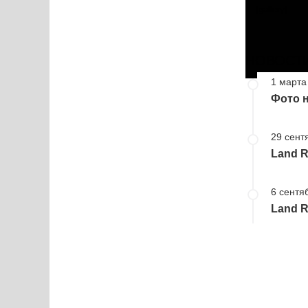
[gallery]
НОВОСТ
1 марта
Фото н
29 сент
Land R
6 сентя
Land R