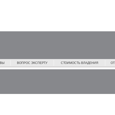
ЙВЫ
ВОПРОС ЭКСПЕРТУ
СТОИМОСТЬ ВЛАДЕНИЯ
О