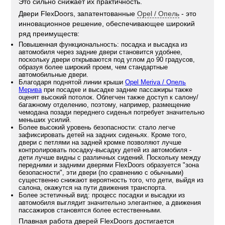
Это сильно снижает их практичность.
Двери FlexDoors, запатентованные
Opel / Опель
- это
инновационное решение, обеспечивающее широкий
ряд преимуществ:
Повышенная функциональность: посадка и высадка из
автомобиля через задние двери становится удобнее,
поскольку двери открываются под углом до 90 градусов,
образуя более широкий проем, чем стандартные
автомобильные двери.
Благодаря поднятой линии крыши
Opel Meriva / Опель
Мерива
при посадке и высадке задние пассажиры также
оценят высокий потолок. Облегчен также доступ к салону/
багажному отделению, поэтому, например, размещение
чемодана позади переднего сиденья потребует значительно
меньших усилий.
Более высокий уровень безопасности: стало легче
зафиксировать детей на задних сиденьях. Кроме того,
двери с петлями на задней кромке позволяют лучше
контролировать посадку-высадку детей из автомобиля -
дети лучше видны с различных сидений. Поскольку между
передними и задними дверями FlexDoors образуется "зона
безопасности", эти двери (по сравнению с обычными)
существенно снижают вероятность того, что дети, выйдя из
салона, окажутся на пути движения транспорта.
Более эстетичный вид: процесс посадки и высадки из
автомобиля выглядит значительно элегантнее, а движения
пассажиров становятся более естественными.
Плавная работа дверей FlexDoors достигается