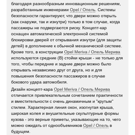
благодаря разнообразным инновационным решениям,
разработанным инженерами
Opel / Опель
. Системы
безопасности гарантируют, что двери можно открыть
(как снаружи, так и изнутри) только в том случае, когда
пассажиры не подвергаются риску. Концепт-кар
оснащен автоматической электронной системой
блокировки дверей от открывания изнутри (для защиты
детей) в дополнение к обычной механической системе.
Кроме того, в конструкции
Opel Meriva / Опель Мерива
используются средние (В) стойки крыши - не только для
того, чтобы передние и задние двери можно было
открывать независимо друг от друга, но и для
повышения безопасности пассажиров в случае
бокового удара автомобиля.
Дизайн концепт-кара
Opel Meriva / Опель Мерива
отличается привлекательным сочетанием практичности
и вместительности с очень динамичным и "крутым"
стилем. Характерная линия окон, изогнутая крыша,
широкая колея и внушительные скульптурные формы
кузова - это верные приметы, указывающие на то, чего
можно ожидать от однообъемников
Opel / Опель
в
будущем.