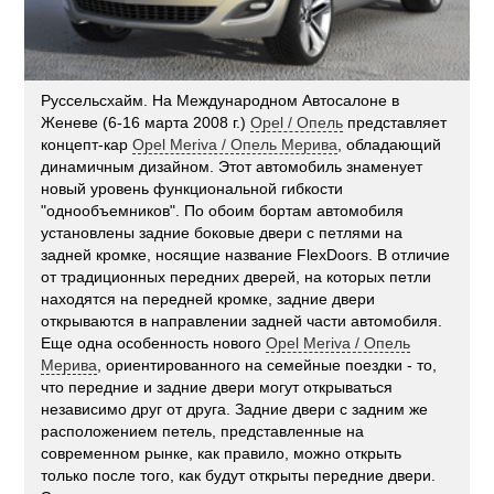
Руссельсхайм. На Международном Автосалоне в
Женеве (6-16 марта 2008 г.)
Opel / Опель
представляет
концепт-кар
Opel Meriva / Опель Мерива
, обладающий
динамичным дизайном. Этот автомобиль знаменует
новый уровень функциональной гибкости
"однообъемников". По обоим бортам автомобиля
установлены задние боковые двери с петлями на
задней кромке, носящие название FlexDoors. В отличие
от традиционных передних дверей, на которых петли
находятся на передней кромке, задние двери
открываются в направлении задней части автомобиля.
Еще одна особенность нового
Opel Meriva / Опель
Мерива
, ориентированного на семейные поездки - то,
что передние и задние двери могут открываться
независимо друг от друга. Задние двери с задним же
расположением петель, представленные на
современном рынке, как правило, можно открыть
только после того, как будут открыты передние двери.