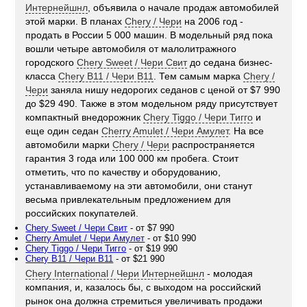
Интернейшнл
, объявила о начале продаж автомобилей
этой марки. В планах
Chery / Чери
на 2006 год -
продать в России 5 000 машин. В модельный ряд пока
вошли четыре автомобиля от малолитражного
городского
Chery Sweet / Чери Свит
до седана бизнес-
класса
Chery B11 / Чери B11
. Тем самым марка
Chery /
Чери
заняла нишу недорогих седанов c ценой от $7 990
до $29 490. Также в этом модельном ряду присутствует
компактный внедорожник
Chery Tiggo / Чери Тигго
и
еще один седан
Cherry Amulet / Чери Амулет
. На все
автомобили марки
Chery / Чери
распространяется
гарантия 3 года или 100 000 км пробега. Стоит
отметить, что по качеству и оборудованию,
устанавливаемому на эти автомобили, они станут
весьма привлекательным предложением для
российских покупателей.
Chery Sweet / Чери Свит
- от $7 990
Cherry Amulet / Чери Амулет
- от $10 990
Chery Tiggo / Чери Тигго
- от $19 990
Chery B11 / Чери B11
- от $21 990
Chery International / Чери Интернейшнл
- молодая
компания, и, казалось бы, с выходом на российский
рынок она должна стремиться увеличивать продажи