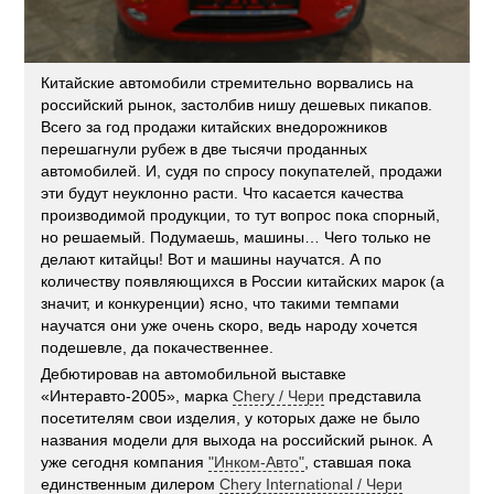
Китайские автомобили стремительно ворвались на
российский рынок, застолбив нишу дешевых пикапов.
Всего за год продажи китайских внедорожников
перешагнули рубеж в две тысячи проданных
автомобилей. И, судя по спросу покупателей, продажи
эти будут неуклонно расти. Что касается качества
производимой продукции, то тут вопрос пока спорный,
но решаемый. Подумаешь, машины… Чего только не
делают китайцы! Вот и машины научатся. А по
количеству появляющихся в России китайских марок (а
значит, и конкуренции) ясно, что такими темпами
научатся они уже очень скоро, ведь народу хочется
подешевле, да покачественнее.
Дебютировав на автомобильной выставке
«Интеравто-2005», марка
Chery / Чери
представила
посетителям свои изделия, у которых даже не было
названия модели для выхода на российский рынок. А
уже сегодня компания
"Инком-Авто"
, ставшая пока
единственным дилером
Chery International / Чери