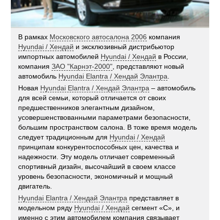
В рамках
Московского автосалона 2006
компания
Hyundai / Хендай
и эксклюзивный дистрибьютор
импортных автомобилей
Hyundai / Хендай
в России,
компания
ЗАО "Карнэт-2000"
, представляют новый
автомобиль
Hyundai Elantra / Хендай Элантра
.
Новая
Hyundai Elantra / Хендай Элантра
– автомобиль
для всей семьи, который отличается от своих
предшественников элегантным дизайном,
усовершенствованными параметрами безопасности,
большим пространством салона. В тоже время модель
следует традиционным для
Hyundai / Хендай
принципам конкурентоспособных цен, качества и
надежности. Эту модель отличает современный
спортивный дизайн, высочайший в своем классе
уровень безопасности, экономичный и мощный
двигатель.
Hyundai Elantra / Хендай Элантра
представляет в
модельном ряду
Hyundai / Хендай
сегмент «С», и
именно с этим автомобилем компания связывает