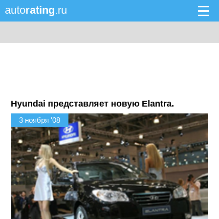
auto
rating
.ru
Hyundai представляет новую Elantra.
3 ноября '08