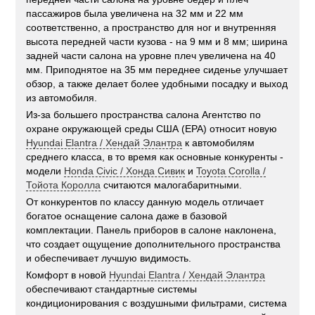
пассажиров была увеличена на 32 мм и 22 мм
соответственно, а пространство для ног и внутренняя
высота передней части кузова - на 9 мм и 8 мм; ширина
задней части салона на уровне плеч увеличена на 40
мм. Приподнятое на 35 мм переднее сиденье улучшает
обзор, а также делает более удобными посадку и выход
из автомобиля.
Из-за большего пространства салона Агентство по
охране окружающей среды США (EPA) относит новую
Hyundai Elantra / Хендай Элантра
к автомобилям
среднего класса, в то время как основные конкуренты -
модели
Honda Civic / Хонда Сивик
и
Toyota Corolla /
Тойота Королла
считаются малогабаритными.
От конкурентов по классу данную модель отличает
богатое оснащение салона даже в базовой
комплектации. Панель приборов в салоне наклонена,
что создает ощущение дополнительного пространства
и обеспечивает лучшую видимость.
Комфорт в новой
Hyundai Elantra / Хендай Элантра
обеспечивают стандартные системы
кондиционирования с воздушными фильтрами, система