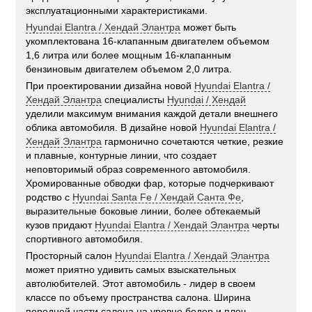
эксплуатационными характеристиками.
Hyundai Elantra / Хендай Элантра
может быть
укомплектована 16-клапанным двигателем объемом
1,6 литра или более мощным 16-клапанным
бензиновым двигателем объемом 2,0 литра.
При проектировании дизайна новой
Hyundai Elantra /
Хендай Элантра
специалисты
Hyundai / Хендай
уделили максимум внимания каждой детали внешнего
облика автомобиля. В дизайне новой
Hyundai Elantra /
Хендай Элантра
гармонично сочетаются четкие, резкие
и плавные, контурные линии, что создает
неповторимый образ современного автомобиля.
Хромированные обводки фар, которые подчеркивают
родство с
Hyundai Santa Fe / Хендай Санта Фе
,
выразительные боковые линии, более обтекаемый
кузов придают
Hyundai Elantra / Хендай Элантра
черты
спортивного автомобиля.
Просторный салон
Hyundai Elantra / Хендай Элантра
может приятно удивить самых взыскательных
автолюбителей. Этот автомобиль - лидер в своем
классе по объему пространства салона. Ширина
передней части салона на уровне бедер и плеч