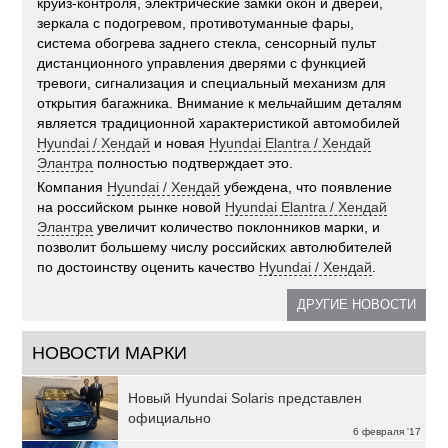
круиз-контроля, электрические замки окон и дверей,
зеркала с подогревом, противотуманные фары,
система обогрева заднего стекла, сенсорный пульт
дистанционного управления дверями с функцией
тревоги, сигнализация и специальный механизм для
открытия багажника. Внимание к мельчайшим деталям
является традиционной характеристикой автомобилей
Hyundai / Хендай
и новая
Hyundai Elantra / Хендай
Элантра
полностью подтверждает это.
Компания
Hyundai / Хендай
убеждена, что появление
на российском рынке новой
Hyundai Elantra / Хендай
Элантра
увеличит количество поклонников марки, и
позволит большему числу российских автолюбителей
по достоинству оценить качество
Hyundai / Хендай
.
ДРУГИЕ НОВОСТИ
НОВОСТИ МАРКИ
Новый Hyundai Solaris представлен
официально
6 февраля '17