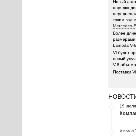
Новый авто
порядка де
переднепри
таким задн
Mercedes-B
Более длин
размерами:
Lambda V-6
VI будет п
новый улуч
V-8 объемо
Поставки V
НОВОСТ
19 июля
Компа
6 июля 