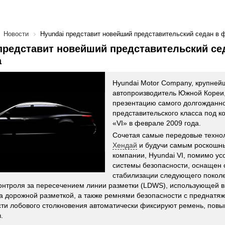
Новости
Hyundai представит новейший представительский седан в 
представит новейший представительский се
а
Hyundai Motor Company, крупней
автопроизводитель Южной Кореи,
презентацию самого долгожданн
представительского класса под 
«VI» в феврале 2009 года.
Сочетая самые передовые техно
Хендай
и будучи самым роскошн
компании, Hyundai VI, помимо у
системы безопасности, оснащен 
стабилизации следующего покол
онтроля за пересечением линии разметки (LDWS), использующей в
а дорожной разметкой, а также ремнями безопасности с преднатя
ти лобового столкновения автоматически фиксируют ремень, повы
.