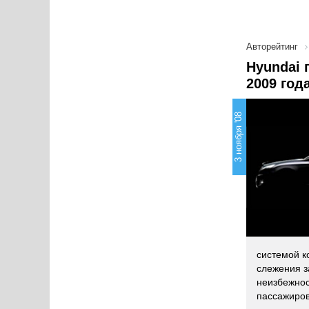
Авторейтинг
Hyundai 
2009 год
3 ноября '08
системой к
слежения з
неизбежнос
пассажиров