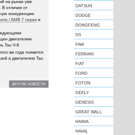
й на рынке уже
DATSUN
 В отличие от
йную конкуренцию
DODGE
erie / БМВ 7 серии
и
DONGFENG
следующими
DS
ащен двигателем
FAW
ь Tau V-8.
того же года появится
FERRARI
зой и двигателем Tau
FIAT
FORD
FOTON
ДРУГИЕ НОВОСТИ
GEELY
GENESIS
GREAT WALL
HAIMA
HAVAL