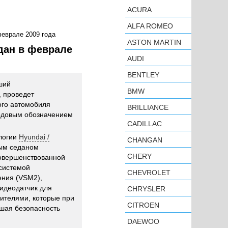
ACURA
ALFA ROMEO
феврале 2009 года
ASTON MARTIN
дан в феврале
AUDI
BENTLEY
ший
BMW
 проведет
ого автомобиля
BRILLIANCE
кодовым обозначением
CADILLAC
логии
Hyundai /
CHANGAN
ым седаном
CHERY
совершенствованной
системой
CHEVROLET
ения (VSM2),
идеодатчик для
CHRYSLER
жителями, которые при
CITROEN
шая безопасность
DAEWOO