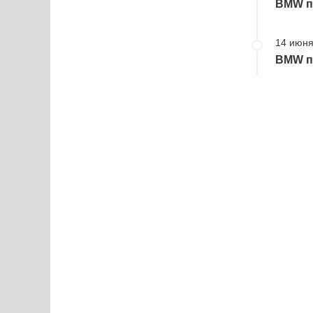
BMW пр
14 июня
BMW пр