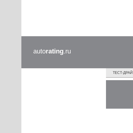
auto
rating
.ru
ТЕСТ-ДРА