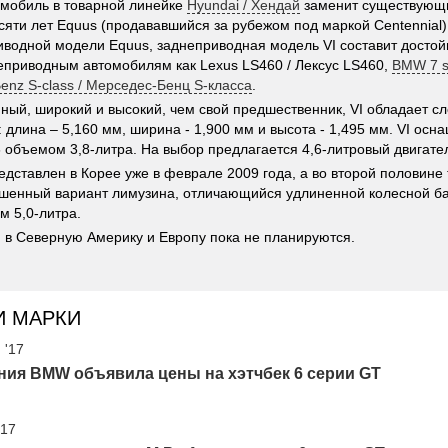
мобиль в товарной линейке
Hyundai / Хендай
заменит существующи
сяти лет Equus (продававшийся за рубежом под маркой Centennial).
водной модели Equus, заднеприводная модель VI составит досто
еприводным автомобилям как Lexus LS460 / Лексус LS460,
BMW 7 s
enz S-class / Мерседес-Бенц S-класса
.
ный, широкий и высокий, чем свой предшественник, VI обладает 
 длина – 5,160 мм, ширина - 1,900 мм и высота - 1,495 мм. VI осн
 объемом 3,8-литра. На выбор предлагается 4,6-литровый двигател
редставлен в Корее уже в феврале 2009 года, а во второй половине 
шенный вариант лимузина, отличающийся удлиненной колесной ба
м 5,0-литра.
I в Северную Америку и Европу пока не планируются.
И МАРКИ
 '17
ния BMW объявила цены на хэтчбек 6 серии GT
'17