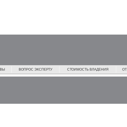
ЙВЫ
ВОПРОС ЭКСПЕРТУ
СТОИМОСТЬ ВЛАДЕНИЯ
О