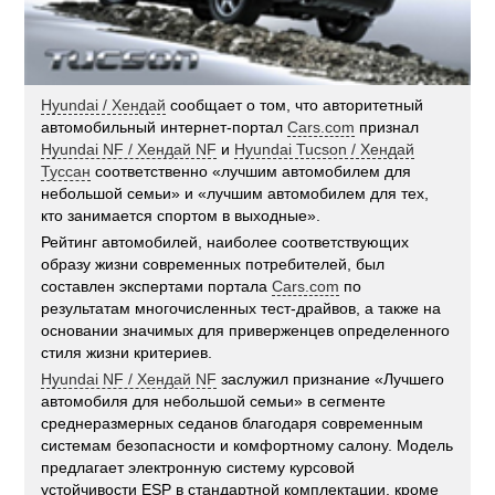
Hyundai / Хендай
сообщает о том, что авторитетный
автомобильный интернет-портал
Cars.com
признал
Hyundai NF / Хендай NF
и
Hyundai Tucson / Хендай
Туссан
соответственно «лучшим автомобилем для
небольшой семьи» и «лучшим автомобилем для тех,
кто занимается спортом в выходные».
Рейтинг автомобилей, наиболее соответствующих
образу жизни современных потребителей, был
составлен экспертами портала
Cars.com
по
результатам многочисленных тест-драйвов, а также на
основании значимых для приверженцев определенного
стиля жизни критериев.
Hyundai NF / Хендай NF
заслужил признание «Лучшего
автомобиля для небольшой семьи» в сегменте
среднеразмерных седанов благодаря современным
системам безопасности и комфортному салону. Модель
предлагает электронную систему курсовой
устойчивости ESP в стандартной комплектации, кроме