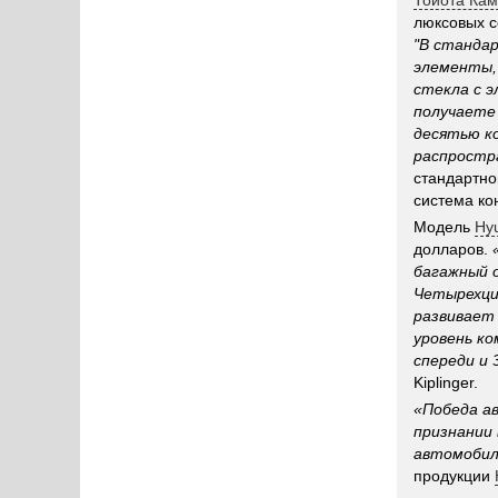
Тойота Ка
люксовых с
"В станда
элементы, 
стекла с э
получаете
десятью к
распростра
стандартно
система ко
Модель
Hy
долларов.
багажный о
Четырехци
развивает 
уровень ко
спереди и 
Kiplinger.
«Победа а
признании
автомобил
продукции