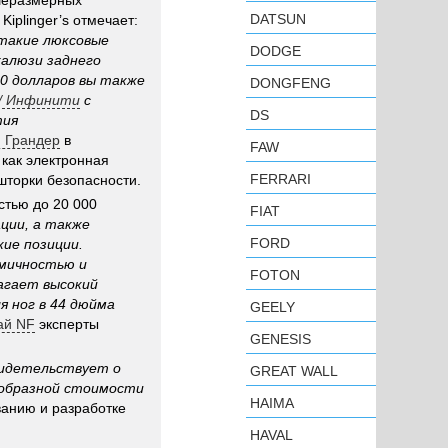
ьшеразмерных
DATSUN
iplinger’s отмечает:
такие люксовые
DODGE
жалюзи заднего
00 долларов вы также
DONGFENG
ti / Инфинити
с
DS
тия
й Грандер
в
FAW
как электронная
FERRARI
шторки безопасности.
стью до 20 000
FIAT
ции, а также
FORD
ие позиции.
мичностью и
FOTON
агает высокий
я ног в 44 дюйма
GEELY
ай NF
эксперты
GENESIS
свидетельствует о
GREAT WALL
ообразной стоимости
HAIMA
ванию и разработке
HAVAL