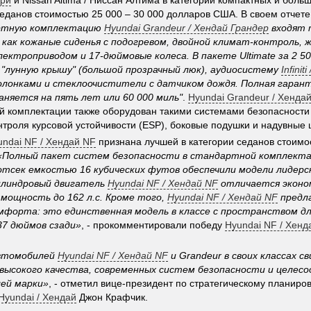
мри
и Nissan Altima / Ниссан Алтима в категории компактных и бол
еданов стоимостью 25 000 – 30 000 долларов США. В своем отчете K
ртную комплектацию
Hyundai Grandeur / Хендай Грандер
входят 
как кожаные сиденья с подогревом, двойной климат-контроль, 
лектроприводом и 17-дюймовые колеса. В пакете Ultimate за 2 5
 "лунную крышу" (большой прозрачный люк), аудиосистему
Infini
олонками и стеклоочистители с датчиком дождя. Полная гаран
няется на пять лет или 60 000 миль"
.
Hyundai Grandeur / Хенда
й комплектации также оборудован такими системами безопасности 
нтроля курсовой устойчивости (ESP), боковые подушки и надувные 
undai NF / Хендай NF
признана лучшей в категории седанов стоимо
«Полный пакет систем безопасности в стандартной комплекта
тсек емкостью 16 кубических футов обеспечили модели лидерск
линдровый двигатель
Hyundai NF
/
Хендай NF
отличается эконо
мощность до 162 л.с. Кроме того,
Hyundai NF
/
Хендай NF
предл
мфорта: это единственная модель в классе с пространством дл
37 дюймов сзади»
, - прокомментировали победу
Hyundai NF / Хенд
втомобилей
Hyundai NF
/
Хендай NF
и Grandeur в своих классах 
 высокого качества, современных систем безопасности и целес
ей марки»
, - отметил вице-президент по стратегическому планиро
Hyundai / Хендай
Джон Крафчик.