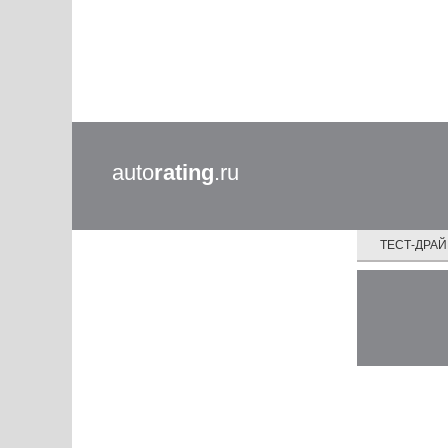
auto
rating
.ru
ТЕСТ-ДРА