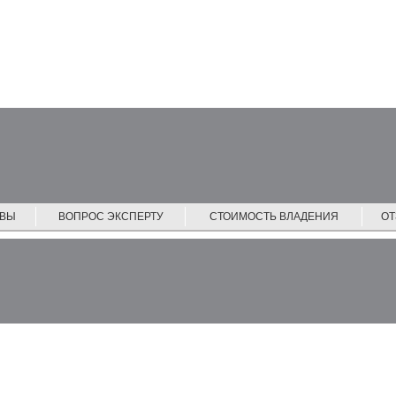
ЙВЫ
ВОПРОС ЭКСПЕРТУ
СТОИМОСТЬ ВЛАДЕНИЯ
О