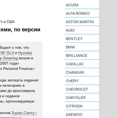
ACURA
ALFA ROMEO
r’s в США
ASTON MARTIN
ями, по версии
AUDI
BENTLEY
BMW
бщает о том, что
й NF GLS
и
Hyundai
BRILLIANCE
ер Лимитед
вошли в
2007 года»
CADILLAC
’s Personal Finance»
CHANGAN
года эксперты издания
CHERY
 категориях в
CHEVROLET
жек до кроссоверов,
 и седанов
CHRYSLER
ны, прогнозируемую
CITROEN
рентов
Toyota Camry /
DAEWOO