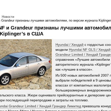
Новости
и Grandeur признаны лучшими автомобилями, по версии журнала Kiplinge
NF и Grandeur признаны лучшими автомобил
Kiplinger’s в США
Hyundai / Хендай
c гордостью соо
модели
Hyundai NF GLS / Хенда
Grandeur Limited / Хендай Гранд
справочник «Лучшие автомобили 
авторитетного журнала «Kiplinger
как «лучшие в классе».
Из 500 новых автомобилей 2007 
выбрали победителей в 9 ценовых
классах от компактных малолитра
большеразмерных внедорожников
ельского класса. Жюри оценивало прейскурантные и дилерские це
при последующей перепродаже и затраты на топливо.
undai Grandeur Limited / Хендай Грандер Лимитед
превзошла конку