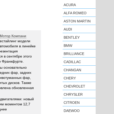
ACURA
ALFA ROMEO
ASTON MARTIN
AUDI
 Мотор Компани
BENTLEY
естайлинг модели
BMW
автомобиля в линейке
резентация
BRILLIANCE
я в сентябре этого
о Франкфурте.
CADILLAC
ры основательно
CHANGAN
едних фар, задних
ивотуманных фар,
CHERY
итых дисков. Также
CHEVROLET
новлена обновленная
CHRYSLER
двигателями: новый
CITROEN
щим моментом 12,7
щнее
DAEWOO