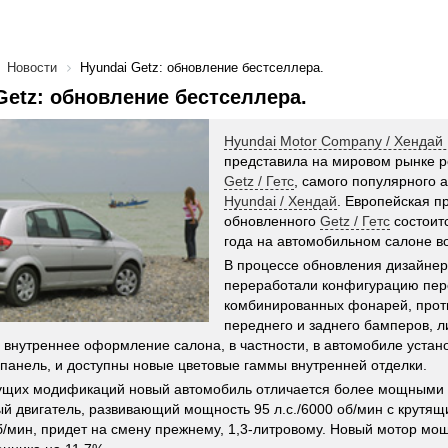
Новости
Hyundai Getz: обновление бестселлера.
Getz: обновление бестселлера.
Hyundai Motor Company / Хендай
представила на мировом рынке р
Getz / Гетс
, самого популярного 
Hyundai / Хендай
. Европейская п
обновленного
Getz / Гетс
состоитс
года на автомобильном салоне в
В процессе обновления дизайне
переработали конфигурацию пер
комбинированных фонарей, прот
переднего и заднего бамперов, л
 внутреннее оформление салона, в частности, в автомобиле уста
панель, и доступны новые цветовые гаммы внутренней отделки.
ущих модификаций новый автомобиль отличается более мощными 
ый двигатель, развивающий мощность 95 л.с./6000 об/мин с крутя
об/мин, придет на смену прежнему, 1,3-литровому. Новый мотор мо