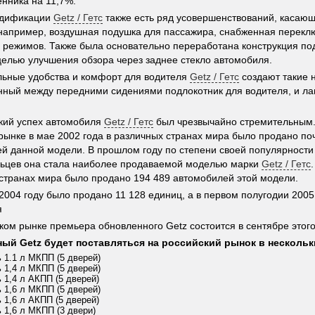
нника на 11,7%.
одификации
Getz / Гетс
также есть ряд усовершенствований, касаю
например, воздушная подушка для пассажира, снабженная перекл
 режимов. Также была основательно переработана конструкция по
целью улучшения обзора через заднее стекло автомобиля.
ьные удобства и комфорт для водителя
Getz / Гетс
создают такие н
ный между передними сидениями подлокотник для водителя, и ла
кий успех автомобиля
Getz / Гетс
был чрезвычайно стремительным.
рынке в мае 2002 года в различных странах мира было продано по
й данной модели. В прошлом году по степени своей популярности
ьцев она стала наиболее продаваемой моделью марки
Getz / Гетс
странах мира было продано 194 489 автомобилей этой модели.
 2004 году было продано 11 128 единиц, а в первом полугодии 2005
я
ком рынке премьера обновленного Getz состоится в сентябре этого
ый Getz будет поставляться на российский рынок в нескольк
ь 1.1 л МКПП (5 дверей)
ь 1,4 л МКПП (5 дверей)
ь 1,4 л АКПП (5 дверей)
ь 1,6 л МКПП (5 дверей)
ь 1,6 л АКПП (5 дверей)
ь 1,6 л МКПП (3 двери)