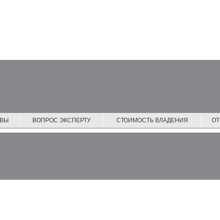
ЙВЫ
ВОПРОС ЭКСПЕРТУ
СТОИМОСТЬ ВЛАДЕНИЯ
О