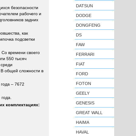
DATSUN
щихся безопасности
ючателем рабочего и
DODGE
дголовников задних
DONGFENG
овшества, как
DS
мпочка подсветки
FAW
 Со времени своего
FERRARI
чти 550 тысяч
FIAT
 среди
. В общей сложности в
FORD
FOTON
 года – 7672
GEELY
 года.
GENESIS
их комплектациях:
GREAT WALL
HAIMA
HAVAL