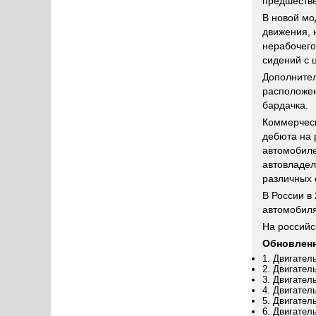
предшестве
В новой м
движения, 
нерабочего
сидений с 
Дополнител
расположен
бардачка.
Коммерчес
дебюта на 
автомобиле
автовладел
различных 
В России в
автомобил
На российс
Обновленн
1. Двигател
2. Двигател
3. Двигател
4. Двигател
5. Двигател
6. Двигател