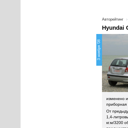
Авторейтинг
Hyundai 
3 ноября '08
изменено и
приборная 
От предыд
1,4-литров
кг.м/3200 