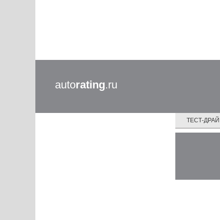
auto
rating
.ru
ТЕСТ-ДРА