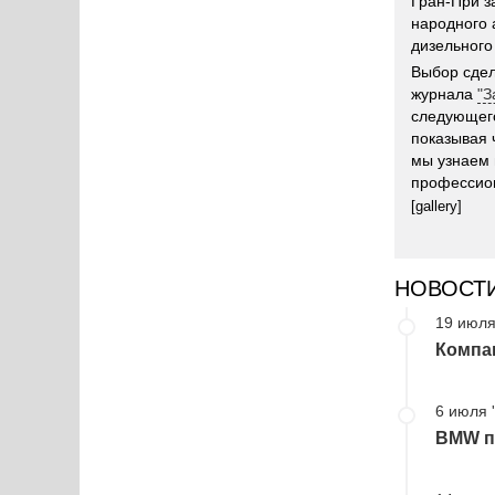
Гран-При з
народного
дизельного
Выбор сдел
журнала
"З
следующего
показывая 
мы узнаем 
профессио
[gallery]
НОВОСТ
19 июля
Компа
6 июля 
BMW пр