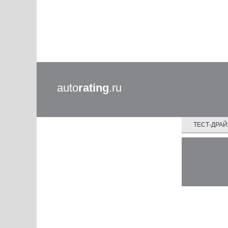
auto
rating
.ru
ТЕСТ-ДРА