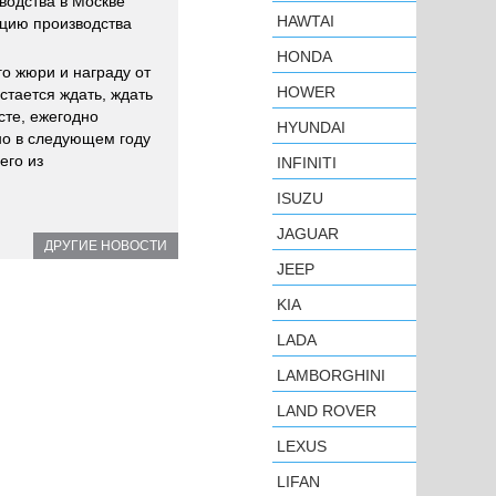
водства в Москве
HAWTAI
цию производства
HONDA
о жюри и награду от
HOWER
стается ждать, ждать
сте, ежегодно
HYUNDAI
но в следующем году
его из
INFINITI
ISUZU
JAGUAR
ДРУГИЕ НОВОСТИ
JEEP
KIA
LADA
LAMBORGHINI
LAND ROVER
LEXUS
LIFAN