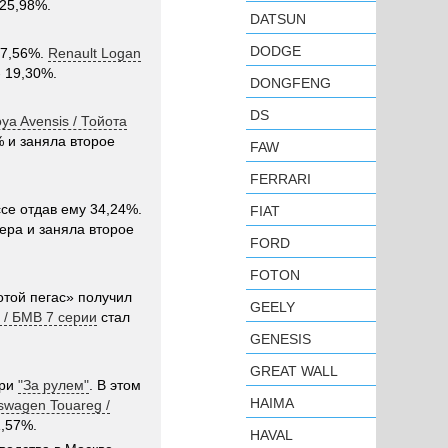
25,98%.
DATSUN
DODGE
37,56%.
Renault Logan
- 19,30%.
DONGFENG
DS
ya Avensis / Тойота
 и заняла второе
FAW
FERRARI
се отдав ему 34,24%.
FIAT
ера и заняла второе
FORD
FOTON
отой пегас» получил
GEELY
 / БМВ 7 серии
стал
GENESIS
GREAT WALL
при
"За рулем"
. В этом
HAIMA
swagen Touareg /
1,57%.
HAVAL