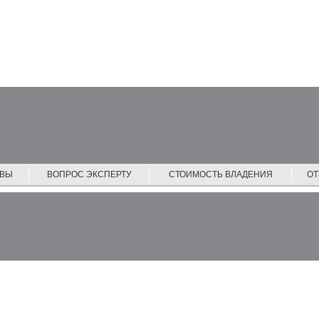
ЙВЫ
ВОПРОС ЭКСПЕРТУ
СТОИМОСТЬ ВЛАДЕНИЯ
О