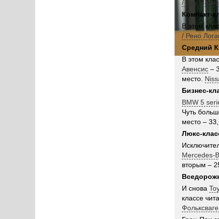
/ Дэу Матиз
Компакт-к
В этом кла
/ Рено Лога
Средний К
В этом кла
Авенсис
– 
место.
Niss
Бизнес-кл
BMW 5 seri
Чуть больш
место – 33
Люкс-клас
Исключител
Mercedes-B
вторым – 2
Вседорож
И снова
Toy
классе чит
Фольксваге