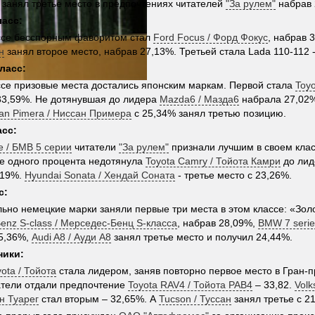
занял третье место в предпочтениях читателей
"За рулем"
набрав 
ласс:
ссе бесспорным фаворитом стал
Ford Focus / Форд Фокус
, набрав 
н
занял второе место, набрав 27,13%. Третьей стала Lada 110-112 
ласс:
ссе призовые места достались японским маркам. Первой стала
Toyo
33,59%. Не дотянувшая до лидера
Mazda6 / Мазда6
набрала 27,02%
an Pimera / Ниссан Примера
с 25,34% занял третью позицию.
асс:
e / БМВ 5 серии
читатели
"За рулем"
признали лучшим в своем клас
е одного процента недотянула
Toyota Camry / Тойота Камри
до лид
,19%.
Hyundai Sonata / Хендай Соната
- третье место с 23,26%.
с:
ьно немецкие марки заняли первые три места в этом классе: «Зол
enz S-class / Мерседес-Бенц S-класса
, набрав 28,09%,
BMW 7 serie
5,36%,
Audi A8 / Ауди А8
занял третье место и получил 24,44%.
ники:
ota / Тойота
стала лидером, заняв повторно первое место в Гран-
атели отдали предпочтение
Toyota RAV4 / Тойота РАВ4
– 33,82.
Volk
н Туарег
стал вторым – 32,65%. А
Tucson / Туссан
занял третье c 2