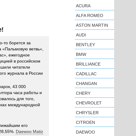
ACURA
ALFA ROMEO
ASTON MARTIN
е!
AUDI
о-то борется за
BENTLEY
а «Пальмовую ветвь»,
BMW
ас», ежегодное
дицией в российском
BRILLIANCE
ешили читатели
ого журнала в России
CADILLAC
CHANGAN
арок, 43 000
олтора часа работы и
CHERY
овалось для того,
CHEVROLET
мках международной
CHRYSLER
CITROEN
Ближайшим его
 28,55%.
Daewoo Matiz
DAEWOO