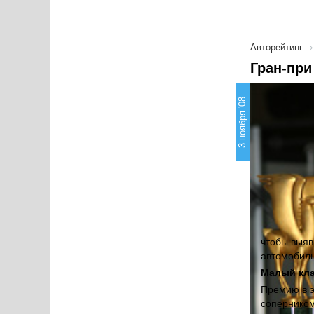
Авторейтинг
Гран-при
3 ноября '08
чтобы выяв
автомобил
Малый кла
Премию в э
соперником