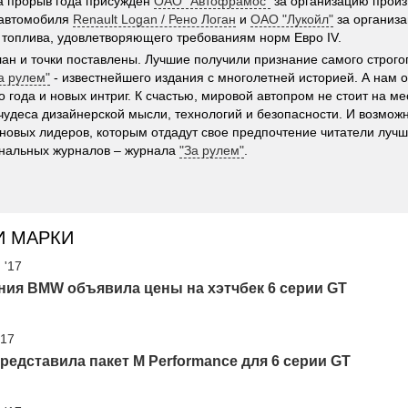
а прорыв года присужден
ОАО "Автофрамос"
за организацию произ
 автомобиля
Renault Logan / Рено Логан
и
ОАО "Лукойл"
за организа
 топлива, удовлетворяющего требованиям норм Евро IV.
ан и точки поставлены. Лучшие получили признание самого строгог
а рулем"
- известнейшего издания с многолетней историей. А нам о
 года и новых интриг. К счастью, мировой автопром не стоит на ме
чудеса дизайнерской мысли, технологий и безопасности. И возмож
новых лидеров, которым отдадут свое предпочтение читатели лучш
нальных журналов – журнала
"За рулем"
.
И МАРКИ
 '17
ния BMW объявила цены на хэтчбек 6 серии GT
'17
едставила пакет M Performance для 6 серии GT