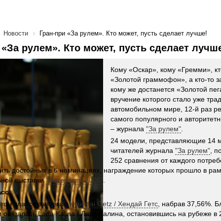
Новости
Гран-при «За рулем». Кто может, пусть сделает лучше!
 «За рулем». Кто может, пусть сделает лучш
Кому «Оскар», кому «Гремми», кт
«Золотой граммофон», а кто-то з
кому же достанется «Золотой пег
вручение которого стало уже тра
автомобильном мире, 12-й раз р
самого популярного и авторитетн
– журнала
"За рулем"
.
24 модели, представляющие 14 м
читателей журнала
"За рулем"
, п
252 сравнения от каждого потреб
ить достойных в 6 номинациях, награждение которых прошло в ра
ьной выставки
"Интеравто-2005"
.
сс:
том классе завоевал
Hyundai Getz / Хендай Гетс
, набрав 37,56%. 
 оказалась Lada Kalina / Лада Калина, остановившись на рубеже в