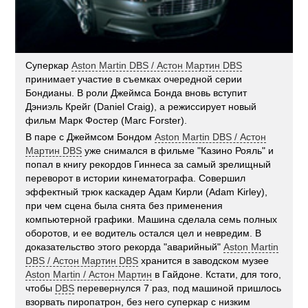
Суперкар
Aston Martin DBS / Астон Мартин DBS
принимает участие в съемках очередной серии
Бондианы. В роли Джеймса Бонда вновь вступит
Дэниэль Крейг (Daniel Craig), а режиссирует новый
фильм Марк Фостер (Marc Forster).
В паре с Джеймсом Бондом
Aston Martin DBS / Астон
Мартин DBS
уже снимался в фильме "Казино Рояль" и
попал в книгу рекордов Гиннеса за самый зрелищный
переворот в истории кинематографа. Совершил
эффектный трюк каскадер Адам Кирли (Adam Kirley),
при чем сцена была снята без применения
компьютерной графики. Машина сделала семь полных
оборотов, и ее водитель остался цел и невредим. В
доказательство этого рекорда "аварийный"
Aston Martin
DBS / Астон Мартин DBS
хранится в заводском музее
Aston Martin / Астон Мартин
в Гайдоне. Кстати, для того,
чтобы
DBS
перевернулся 7 раз, под машиной пришлось
взорвать пиропатрон, без него суперкар с низким