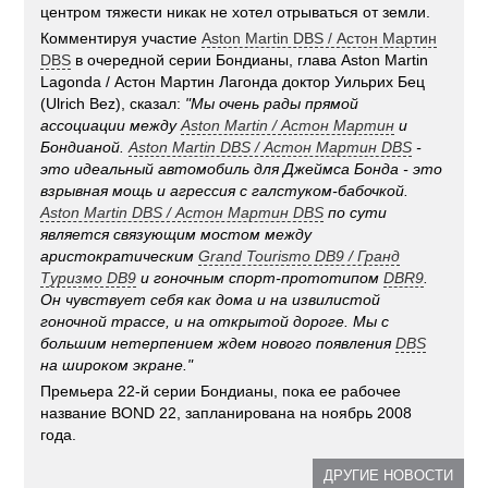
центром тяжести никак не хотел отрываться от земли.
Комментируя участие
Aston Martin DBS / Астон Мартин
DBS
в очередной серии Бондианы, глава Aston Martin
Lagonda / Астон Мартин Лагонда доктор Уильрих Бец
(Ulrich Bez), сказал:
"Мы очень рады прямой
ассоциации между
Aston Martin / Астон Мартин
и
Бондианой.
Aston Martin DBS / Астон Мартин DBS
-
это идеальный автомобиль для Джеймса Бонда - это
взрывная мощь и агрессия с галстуком-бабочкой.
Aston Martin DBS / Астон Мартин DBS
по сути
является связующим мостом между
аристократическим
Grand Tourismo DB9 / Гранд
Туризмо DB9
и гоночным спорт-прототипом
DBR9
.
Он чувствует себя как дома и на извилистой
гоночной трассе, и на открытой дороге. Мы с
большим нетерпением ждем нового появления
DBS
на широком экране."
Премьера 22-й серии Бондианы, пока ее рабочее
название BOND 22, запланирована на ноябрь 2008
года.
ДРУГИЕ НОВОСТИ