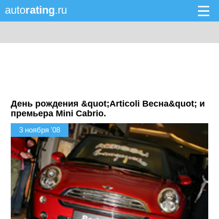
auto
rating
.ru
День рождения &quot;Articoli Весна&quot; и
премьера Mini Cabrio.
3 ноября '08