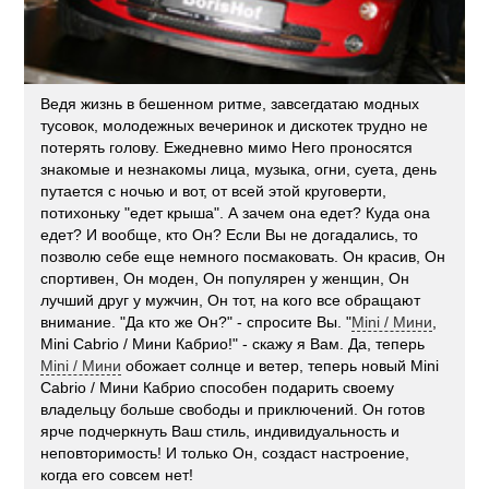
Ведя жизнь в бешенном ритме, завсегдатаю модных
тусовок, молодежных вечеринок и дискотек трудно не
потерять голову. Ежедневно мимо Него проносятся
знакомые и незнакомы лица, музыка, огни, суета, день
путается с ночью и вот, от всей этой круговерти,
потихоньку "едет крыша". А зачем она едет? Куда она
едет? И вообще, кто Он? Если Вы не догадались, то
позволю себе еще немного посмаковать. Он красив, Он
спортивен, Он моден, Он популярен у женщин, Он
лучший друг у мужчин, Он тот, на кого все обращают
внимание. "Да кто же Он?" - спросите Вы. "
Mini / Мини
,
Mini Cabrio / Мини Кабрио!" - скажу я Вам. Да, теперь
Mini / Мини
обожает солнце и ветер, теперь новый Mini
Cabrio / Мини Кабрио способен подарить своему
владельцу больше свободы и приключений. Он готов
ярче подчеркнуть Ваш стиль, индивидуальность и
неповторимость! И только Он, создаст настроение,
когда его совсем нет!