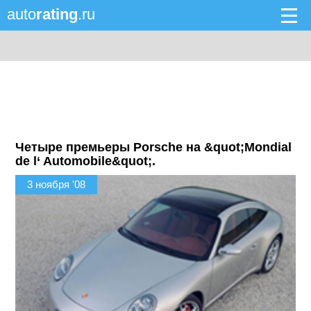
auto
rating
.ru
Четыре премьеры Porsche на &quot;Mondial
de l‘ Automobile&quot;.
3 ноября '08