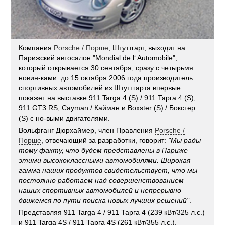
Компания
Porsche / Порше
, Штуттгарт, выходит на
Парижский автосалон "Mondial de l‘ Automobile",
который открывается 30 сентября, сразу с четырьмя
новин-ками: до 15 октября 2006 года производитель
спортивных автомобилей из Штуттгарта впервые
покажет на выставке 911 Targa 4 (S) / 911 Тарга 4 (S),
911 GT3 RS, Cayman / Кайман и Boxster (S) / Бокстер
(S) с но-выми двигателями.
Вольфганг Дюрхаймер, член Правления
Porsche /
Порше
, отвечающий за разработки, говорит:
"Мы рады
тому факту, что будем представлены в Париже
этими высококлассными автомобилями. Широкая
гамма наших продуктов свидетельствует, что мы
постоянно работаем над совершенствованием
наших спортивных автомобилей и непрерывно
движемся по пути поиска новых лучших решений"
.
Представляя 911 Targa 4 / 911 Тарга 4 (239 кВт/325 л.с.)
и 911 Targa 4S / 911 Тарга 4S (261 кВт/355 л.с.),