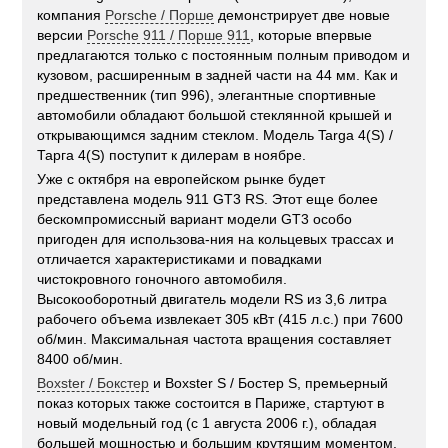
компания
Porsche / Порше
демонстрирует две новые
версии
Porsche 911 / Порше 911
, которые впервые
предлагаются только с постоянным полным приводом и
кузовом, расширенным в задней части на 44 мм. Как и
предшественник (тип 996), элегантные спортивные
автомобили обладают большой стеклянной крышей и
открывающимся задним стеклом. Модель Targa 4(S) /
Тарга 4(S) поступит к дилерам в ноябре.
Уже с октября на европейском рынке будет
представлена модель 911 GT3 RS. Этот еще более
бескомпромиссный вариант модели GT3 особо
пригоден для использова-ния на кольцевых трассах и
отличается характеристиками и повадками
чистокровного гоночного автомобиля.
Высокооборотный двигатель модели RS из 3,6 литра
рабочего объема извлекает 305 кВт (415 л.с.) при 7600
об/мин. Максимальная частота вращения составляет
8400 об/мин.
Boxster / Бокстер
и Boxster S / Бостер S, премьерный
показ которых также состоится в Париже, стартуют в
новый модельный год (с 1 августа 2006 г.), обладая
большей мощностью и большим крутящим моментом.