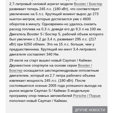
2,7-литровый силовой агрегат модели
Boxster / Бокстер
развивает теперь 245 л.с. (180 кВт), что соответствует
увеличению на 5 л.с. Крутящий момент вырос до 273
ньютон-метров, которые достигаются уже с 4600
оборотов в минуту. Одновремен-но удалось снизить
расход топлива на 0,3 л, доведя его до 9,3 л на 100 км.
Двигатель Boxster S / Бостер S, рабочий объем которого
был увеличен с 3,2 до 3,4 л, развивает 295 л.с. (217
кВт) при 6250 об/мин. Это на 15 л.с. больше, чем у
предшественника. Крутящий мо-мент 3,4-литрового
двигателя составляет 340 Нм.
29 июля на старт вышел новый Cayman / Кайман.
Двухместное спорткупе на основе серии
Boxster /
Бокстер
оснащается шестицилиндровым оппозитным
двигателем, который из 2,7 литра рабочего объема
извлекает мощность 245 л.с. (180 кВт). После
состоявшегося осенью 2005 года успешного выхода на
рынок модели Cayman S / Кайман S модельную
программу спор-тивных автомобилей
Porsche / Порше
пополнил новый Cayman / Кайман.
ДРУГИЕ НОВОСТИ