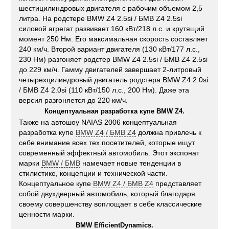
шестицилиндровых двигателя с рабочим объемом 2,5
литра. На родстере BMW Z4 2.5si / БМВ Z4 2.5si
силовой агрегат развивает 160 кВт/218 л.с. и крутящий
момент 250 Нм. Его максимальная скорость составляет
240 км/ч. Второй вариант двигателя (130 кВт/177 л.с.,
230 Нм) разгоняет родстер BMW Z4 2.5si / БМВ Z4 2.5si
до 229 км/ч. Гамму двигателей завершает 2-литровый
четырехцилиндровый двигатель родстера BMW Z4 2.0si
/ БМВ Z4 2.0si (110 кВт/150 л.с., 200 Нм). Даже эта
версия разгоняется до 220 км/ч.
Концептуальная разработка купе BMW Z4.
Также на автошоу NAIAS 2006 концептуальная
разработка купе
BMW Z4 / БМВ Z4
должна привлечь к
себе внимание всех тех посетителей, которые ищут
современный эффектный автомобиль. Этот экспонат
марки
BMW / БМВ
намечает новые тенденции в
стилистике, концепции и технической части.
Концептуальное купе
BMW Z4 / БМВ Z4
представляет
собой двухдверный автомобиль, который благодаря
своему совершенству воплощает в себе классические
ценности марки.
BMW EfficientDynamics.