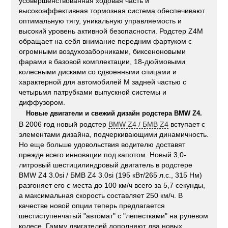
усовершенствованная ходовая часть и
высокоэффективная тормозная система обеспечивают
оптимальную тягу, уникальную управляемость и
высокий уровень активной безопасности. Родстер Z4M
обращает на себя внимание передним фартуком с
огромными воздухозаборниками, биксеноновыми
фарами в базовой комплектации, 18-дюймовыми
колесными дисками со сдвоенными спицами и
характерной для автомобилей М задней частью с
четырьмя патрубками выпускной системы и
диффузором.
Новые двигатели и свежий дизайн родстера BMW Z4.
В 2006 год новый родстер
BMW Z4 / БМВ Z4
вступает с
элементами дизайна, подчеркивающими динамичность.
Но еще больше удовольствия водителю доставят
прежде всего инновации под капотом. Новый 3,0-
литровый шестицилиндровый двигатель в родстере
BMW Z4 3.0si / БМВ Z4 3.0si (195 кВт/265 л.с., 315 Нм)
разгоняет его с места до 100 км/ч всего за 5,7 секунды,
а максимальная скорость составляет 250 км/ч. В
качестве новой опции теперь предлагается
шестиступенчатый "автомат" с "лепестками" на рулевом
колесе. Гамму двигателей дополняют два новых