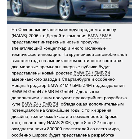
На Североамериканском международном автошоу
(NAIAS) 2006 г. в Детройте компания
BMW / БМВ
представляет интересные новые продукты,
впечатляющий концепткар и многочисленные
технические инновации. На крупнейшей автомобильной
выставке года на американском континенте состоятся
две мировые премьеры: впервые публике будут
представлены новый родстер
BMW Z4 / БМВ Z4
американского завода в Спартанбурге и особенно
мощный родстер BMW Z4M / БМВ Z4M подразделения
BMW M GmbH / БМВ M GmbH. Идеальным
дополнением к ним послужит предсерийная разработка
купе
BMW Z4 / БМВ Z4
, обладающая дополнительным
потенциалом на ближайшие годы с точки зрения
дизайна, технической части и возможностей. Кроме
того, на автошоу NAIAS 2006, где с 8 по 22 января
ожидается почти 800000 посетителей со всего мира,
особенно широко будет представлена разработка