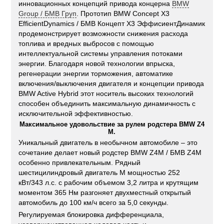
инновационных концепций привода концерна
BMW
Group / БМВ Груп
. Прототип BMW Concept X3
EfficientDynamics / БМВ Концепт Х3 ЭффисиентДинамик
продемонстрирует возможности снижения расхода
топлива и вредных выбросов с помощью
интеллектуальной системы управления потоками
энергии. Благодаря новой технологии впрыска,
регенерации энергии торможения, автоматике
включения/выключения двигателя и концепции привода
BMW Active Hybrid этот носитель высоких технологий
способен объединить максимальную динамичность с
исключительной эффективностью.
Максимальное удовольствие за рулем родстера BMW Z4
M.
Уникальный двигатель в необычном автомобиле – это
сочетание делает новый родстер BMW Z4M / БМВ Z4M
особенно привлекательным. Рядный
шестицилиндровый двигатель М мощностью 252
кВт/343 л.с. с рабочим объемом 3,2 литра и крутящим
моментом 365 Нм разгоняет двухместный открытый
автомобиль до 100 км/ч всего за 5,0 секунды.
Регулируемая блокировка дифференциала,