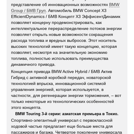
представление об инновационных возможностях
BMW
Group / БМВ Груп
. Автомобиль BMW Concept X3
EfficientDynamics / БМВ Концепт Х3 ЭффисентДинамик
позволяет концерну продемонстрировать, как
интеллектуальное перераспределение потоков энергии
позволяет открыть новые возможности сокращения
расхода топлива и вредных выбросов. Этот носитель
высоких технологий имеет такую концепцию, которая
позволяет, несмотря на значительную экономию
топлива, полностью использовать преимущества
динамичного привода.
Концепция привода BMW Active Hybrid / БМВ Актив
Гибрид с активной коробкой передач, новаторской
технологией впрыска, инновационной системой
управления энергией, которая используется, в
частности, для регенерации энергии торможения, – вот
только некоторые из технологических особенностей
этого концепта.
BMW Touring 3-й серии: азиатская премьера в Токио.
Спортивно-элегантный универсал с первоклассной
ходовой частью предлагает еще больше места для
пассажиров и багажа. Четвертое поколение универсала