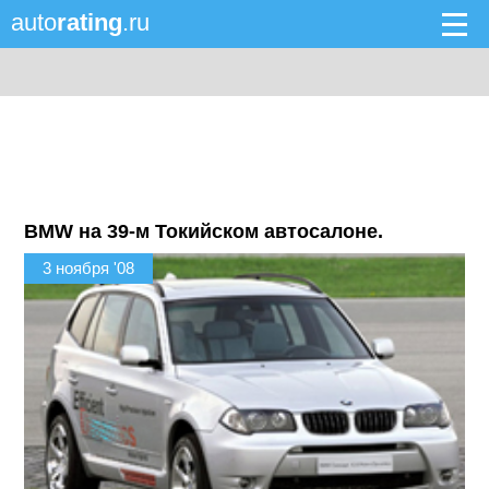
auto
rating
.ru
BMW на 39-м Токийском автосалоне.
3 ноября '08