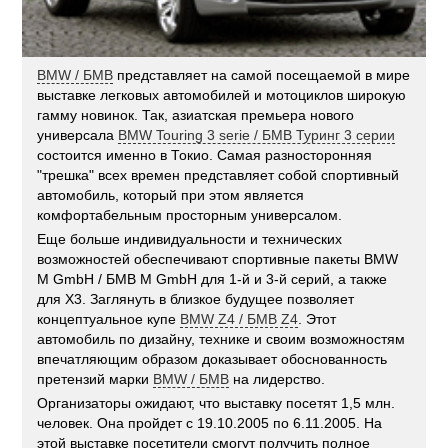
BMW / БМВ
представляет на самой посещаемой в мире
выставке легковых автомобилей и мотоциклов широкую
гамму новинок. Так, азиатская премьера нового
универсала
BMW Touring 3 serie / БМВ Туринг 3 серии
состоится именно в Токио. Самая разносторонняя
"трешка" всех времен представляет собой спортивный
автомобиль, который при этом является
комфортабельным просторным универсалом.
Еще больше индивидуальности и технических
возможностей обеспечивают спортивные пакеты BMW
M GmbH / БМВ M GmbH для 1-й и 3-й серий, а также
для X3. Заглянуть в близкое будущее позволяет
концептуальное купе
BMW Z4 / БМВ Z4
. Этот
автомобиль по дизайну, технике и своим возможностям
впечатляющим образом доказывает обоснованность
претензий марки
BMW / БМВ
на лидерство.
Организаторы ожидают, что выставку посетят 1,5 млн.
человек. Она пройдет с 19.10.2005 по 6.11.2005. На
этой выставке посетители смогут получить полное