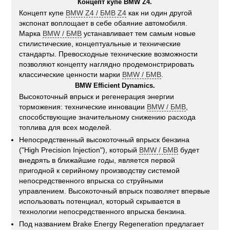
Концепт купе BMW Z4.
Концепт купе
BMW Z4 / БМВ Z4
как ни один другой
экспонат воплощает в себе обаяние автомобиля.
Марка
BMW / БМВ
устанавливает тем самым новые
стилистические, концептуальные и технические
стандарты. Превосходные технические возможности
позволяют концепту наглядно продемонстрировать
классические ценности марки
BMW / БМВ
.
BMW Efficient Dynamics.
Высокоточный впрыск и регенерация энергии
торможения: технические инновации
BMW / БМВ
,
способствующие значительному снижению расхода
топлива для всех моделей.
Непосредственный высокоточный впрыск бензина
("High Precision Injection"), который
BMW / БМВ
будет
внедрять в ближайшие годы, является первой
пригодной к серийному производству системой
непосредственного впрыска со струйными
управлением. Высокоточный впрыск позволяет впервые
использовать потенциал, который скрывается в
технологии непосредственного впрыска бензина.
Под названием Brake Energy Regeneration предлагает