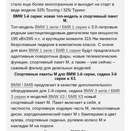
стало еще более многогранным и выходит на старт в
виде модели 325i Touring / 325i Туринг.
BMW 1-й серии: новая топ-модель и спортивный пакет
М.
Топ-модель
BMW 1 serie / БМВ 1 серии
с 3,0-литровым
рядным шестицилиндровым двигателем при мощности
195 кВт/265 л.с. и крутящем моменте 315 Нм является
безусловным лидером в компактном классе. С осени
для всех
BMW 1 serie / БМВ 1 серии
будут предлагаться
адаптивные поворотные фары, новые телематические
функции, спортивный пакет M, а также – уже сейчас –
сажевый фильтр для дизельных моделей.
Спортивные пакеты M для BMW 1-й серии, седана 3-й
серии и X3.
BMW / БМВ
предлагает в качестве дополнительного
оборудования для 1-й серии, седана
BMW 3 serie / БМВ
3 серии
и моделей
BMW X3 / БМВ Х3
новый
спортивный пакет M. Пакет включает в себя, в
частности, спортивную ходовую часть М, легкосплавные
диски, аэродинамический пакет M с бамперами в цвет
кузова, спортивные сиденья, рулевое колесо M и
накладки М на пороги.