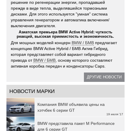
решение по регенерации энергии, пропадавшей
прежде в виде тепла, выделявшейся тормозными
дисками. Для этого используется "умная" система
управления генератором и автоматика включения/
выключения двигателя.
Азиатская премьера BMW Active Hybrid: чуткость
реакций, высокая приемистость и экономичность.
Для мощных моделей концерн
BMW / БМВ
предлагает
концепцию BMW Active Hybrid / БМВ Актив Гибрид,
которая представляет собой вариант гибридного
привода от
BMW / БМВ
, основу которого составляют
активная коробка передач и конденсаторы Caps.
ДРУГИЕ НОВОСТИ
НОВОСТИ МАРКИ
Компания BMW объявила цены на
хэтчбек 6 серии GT
19 июля '17
BMW представила пакет M Performance
для 6 серии GT