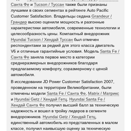
Санта Фе
и
Tucson / Туссан
также были признаны
лучшими в своих сегментах в рейтинге Auto Pacific
Customer Satisfaction. Владельцы седана
Grandeur /
Грандер
высоко оценили мощность и разгонные
характеристики автомобиля, современные технологии и
целесообразность цены. Компактный внедорожник
Hyundai Tucson / Хендай Туссан
был отмечен
респондентами за редкий для этого класса двигатель
V6 и отличные гарантийные условия. Модель
Santa Fe /
Санта Фе
заняла первое место в категории
среднеразмерных внедорожников благодаря
предлагаемому комфорту, соразмерному с ценой
автомобиля.
В исследовании JD Power Customer Satisfaction 2007,
проведенном на территории Великобритании, были
отмечены модели
Santa Fe / Санта Фе
,
Matrix / Матрикс
и
Hyundai Getz / Хендай Гетц
.
Hyundai Santa Fe /
Хендай Санта Фе
получил высший балл за техническую
надежность и вошел в тройку лидеров в сегменте
внедорожников.
Hyundai Getz / Хендай Гетц
,
единственный автомобиль из представленных в малом
классе, получил наивысшую оценку за техническую