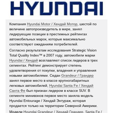
Компания
Hyundai Motor / Хендай Мотор
, шестой по
величине автопроизводитель в мире, занял
лидирующие позиции в престижных рейтингах
автомобильных марок, которые максимально
соответствуют ожиданиям потребителей.
Согласно результатам исследования Strategic Vision
Total Quality Index™ в 2007 году, автомобили марки
Hyundai / Хендай
возглавляют список лидеров в трех
сегментах. Рейтинг демонстрирует степень
удовлетворения от покупки, владения и управления
новыми автомобилями. Седан
Grandeur / Грандер
занял первое место в классе крупногабаритных
легковых автомобилей,
Hyundai Santa Fe / Хендай
Санта Фе
был признан лидером в классе SUV. В
сегменте минивэнов первое место заняла модель
Hyundai Entourage / Хендай Энтураж, которая
продается только на территории Северной Америки.
Модели
Hyundai Grandeur / Хендай Грандер
,
Santa Fe /