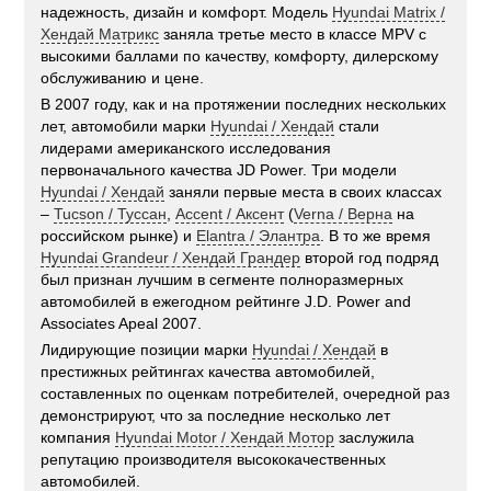
надежность, дизайн и комфорт. Модель
Hyundai Matrix /
Хендай Матрикс
заняла третье место в классе MPV с
высокими баллами по качеству, комфорту, дилерскому
обслуживанию и цене.
В 2007 году, как и на протяжении последних нескольких
лет, автомобили марки
Hyundai / Хендай
стали
лидерами американского исследования
первоначального качества JD Power. Три модели
Hyundai / Хендай
заняли первые места в своих классах
–
Tucson / Туссан
,
Accent / Аксент
(
Verna / Верна
на
российском рынке) и
Elantra / Элантра
. В то же время
Hyundai Grandeur / Хендай Грандер
второй год подряд
был признан лучшим в сегменте полноразмерных
автомобилей в ежегодном рейтинге J.D. Power and
Associates Apeal 2007.
Лидирующие позиции марки
Hyundai / Хендай
в
престижных рейтингах качества автомобилей,
составленных по оценкам потребителей, очередной раз
демонстрируют, что за последние несколько лет
компания
Hyundai Motor / Хендай Мотор
заслужила
репутацию производителя высококачественных
автомобилей.