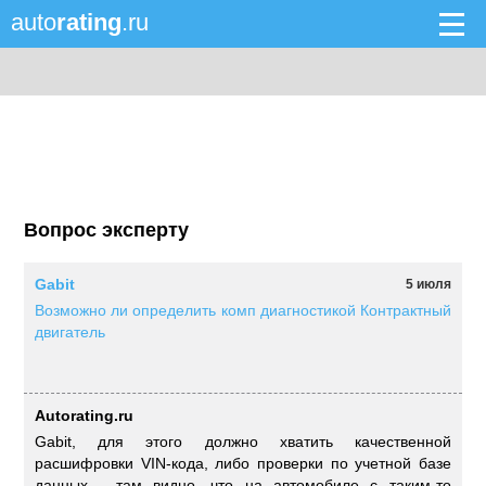
auto
rating
.ru
Вопрос эксперту
Gabit
5 июля
Возможно ли определить комп диагностикой Контрактный
двигатель
Autorating.ru
Gabit, для этого должно хватить качественной
расшифровки VIN-кода, либо проверки по учетной базе
данных - там видно, что на автомобиле с таким-то