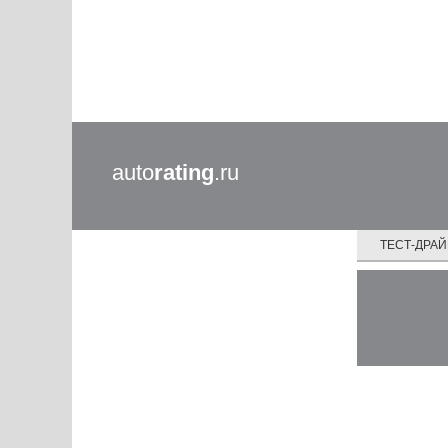
auto
rating
.ru
ТЕСТ-ДРА