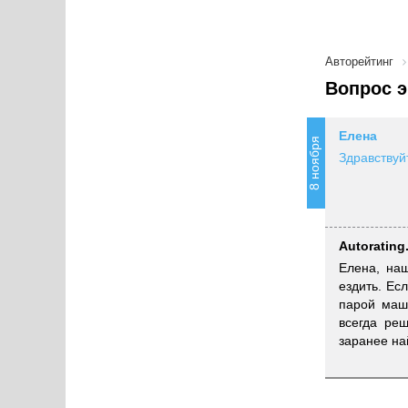
Авторейтинг
Вопрос э
Елена
8 ноября
Здравствуй
Autorating
Елена, наш
ездить. Ес
парой маши
всегда ре
заранее на