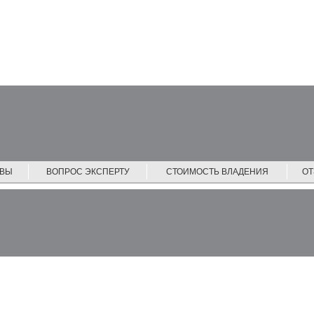
ЙВЫ
ВОПРОС ЭКСПЕРТУ
СТОИМОСТЬ ВЛАДЕНИЯ
О