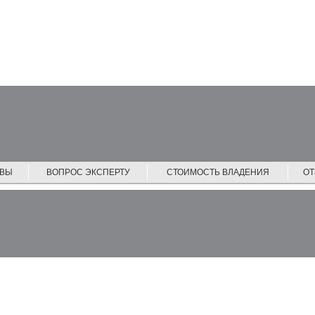
ЙВЫ
ВОПРОС ЭКСПЕРТУ
СТОИМОСТЬ ВЛАДЕНИЯ
О