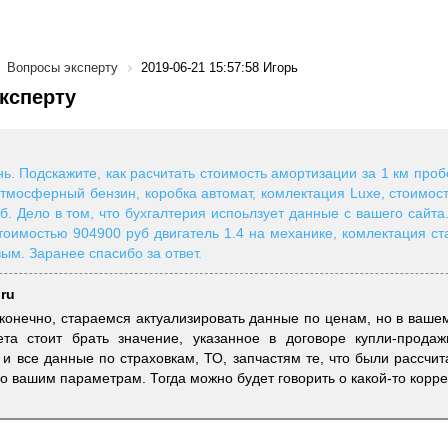
Вопросы эксперту
2019-06-21 15:57:58 Игорь
ксперту
ь. Подскажите, как расчитать стоимость амортизации за 1 км про
 атмосферный бензин, коробка автомат, комлектация Luxe, стоимост
б. Дело в том, что бухгалтерия испоьлзует данные с вашего сайта
Стоимостью 904900 руб двигатель 1.4 на механике, комлектация ст
ым. Заранее спасибо за ответ.
.ru
 конечно, стараемся актуализировать данные по ценам, но в вашем
чета стоит брать значение, указанное в договоре купли-прода
 и все данные по страховкам, ТО, запчастям те, что были рассч
о вашим параметрам. Тогда можно будет говорить о какой-то корре