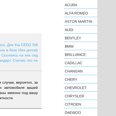
ACURA
ALFA ROMEO
ASTON MARTIN
AUDI
BENTLEY
бега. Для Kia CEED SW
BMW
ью в базе (без допов)
BRILLIANCE
. Ссылаясь на киа сид
андарт. Считаю это не
CADILLAC
CHANGAN
CHERY
 случае, вероятно, за
жи автомобиля вашей
CHEVROLET
итаны именно под вашу
CHRYSLER
ктности.
CITROEN
DAEWOO