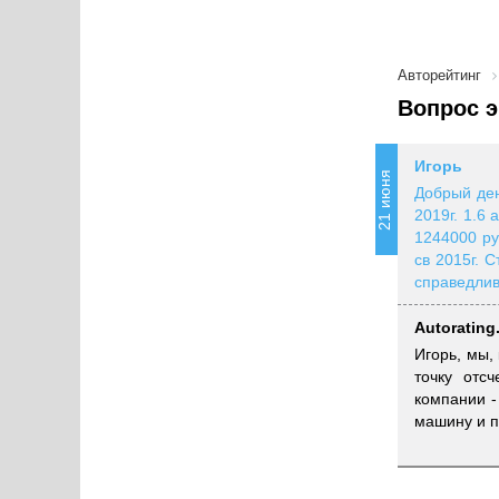
Авторейтинг
Вопрос э
Игорь
21 июня
Добрый ден
2019г. 1.6
1244000 ру
св 2015г. 
справедлив
Autorating
Игорь, мы,
точку отс
компании -
машину и п