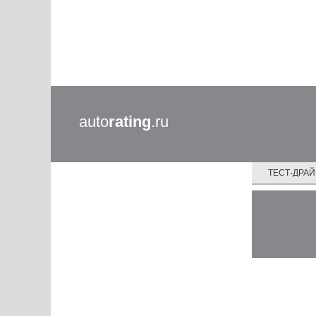
auto
rating
.ru
ТЕСТ-ДРА