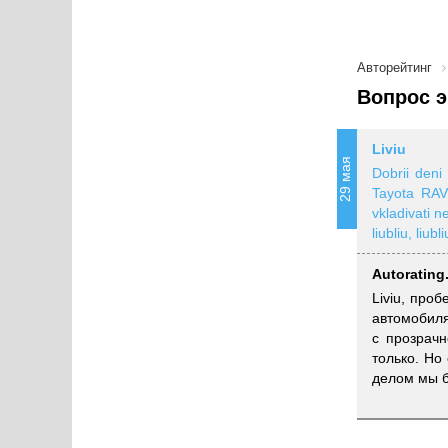
Авторейтинг
Вопрос э
Liviu
29 мая
Dobrii deni 
Tayota RAV4
vkladivati n
liubliu, liu
Autorating
Liviu, про
автомобиля
с прозрачн
только. Но
делом мы б