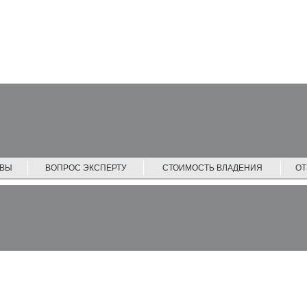
ЙВЫ
ВОПРОС ЭКСПЕРТУ
СТОИМОСТЬ ВЛАДЕНИЯ
О