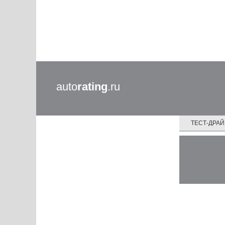
auto
rating
.ru
ТЕСТ-ДРА