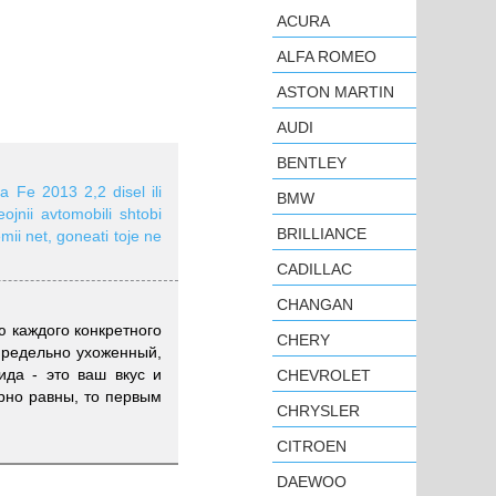
ACURA
ALFA ROMEO
ASTON MARTIN
AUDI
BENTLEY
ta Fe 2013 2,2 disel ili
BMW
jnii avtomobili shtobi
BRILLIANCE
mii net, goneati toje ne
CADILLAC
CHANGAN
ю каждого конкретного
CHERY
предельно ухоженный,
ида - это ваш вкус и
CHEVROLET
рно равны, то первым
CHRYSLER
CITROEN
DAEWOO