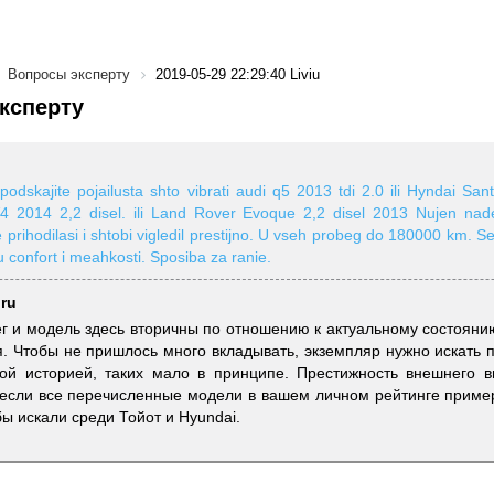
Вопросы эксперту
2019-05-29 22:29:40 Liviu
ксперту
podskajite pojailusta shto vibrati audi q5 2013 tdi 2.0 ili Hyndai San
 2014 2,2 disel. ili Land Rover Evoque 2,2 disel 2013 Nujen nadeo
e prihodilasi i shtobi vigledil prestijno. U vseh probeg do 180000 km. Se
bliu confort i meahkosti. Sposiba za ranie.
.ru
бег и модель здесь вторичны по отношению к актуальному состояни
. Чтобы не пришлось много вкладывать, экземпляр нужно искать 
ой историей, таких мало в принципе. Престижность внешнего в
 если все перечисленные модели в вашем личном рейтинге приме
ы искали среди Тойот и Hyundai.