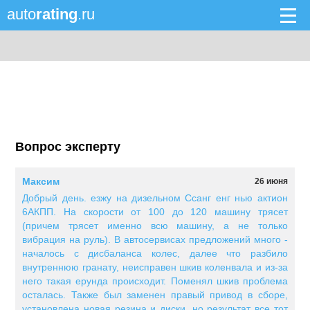
auto
rating
.ru
Вопрос эксперту
Максим
26 июня
Добрый день. езжу на дизельном Ссанг енг нью актион
6АКПП. На скорости от 100 до 120 машину трясет
(причем трясет именно всю машину, а не только
вибрация на руль). В автосервисах предложений много -
началось с дисбаланса колес, далее что разбило
внутреннюю гранату, неисправен шкив коленвала и из-за
него такая ерунда происходит. Поменял шкив проблема
осталась. Также был заменен правый привод в сборе,
установлена новая резина и диски, но результат все тот