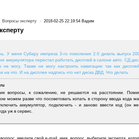
Вопросы эксперту
2018-02-25 22:19:54 Вадим
ксперту
ь. У меня Субару импреза 3-го поколения 2.0 дизель выпуск 200
ия аккумулятора перестал работать дисплей в салоне авто. СД дис
го не могу. Также не могу настроить навигацию так как диспл
и на что. И на дисплее надпись что нет диска ДВД. Что делать
.ru
кие вопросы, к сожалению, не решаются на расстоянии. Поми
ом можем разве что посоветовать копать в сторону ввода кода ма
ключить аккумулятор, подключить - и заново ввести код (он же
гда уж в сервис.
вопрос, введите свой e-mail, имя, вопрос, выберите эксперта, котор