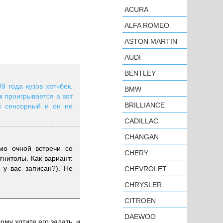
ACURA
ALFA ROMEO
ASTON MARTIN
AUDI
BENTLEY
9 года кузов хетчбек.
BMW
к проигрывается а вот
BRILLIANCE
ей сенсорный и он не
CADILLAC
CHANGAN
мо очной встречи со
CHERY
гнитолы. Как вариант:
 у вас записан?). Не
CHEVROLET
CHRYSLER
CITROEN
DAEWOO
ому хотите его задать, и