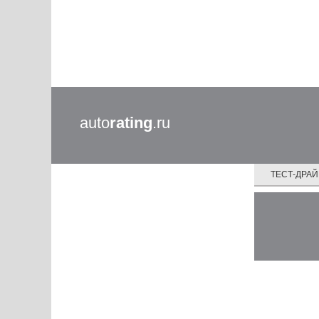
auto
rating
.ru
ТЕСТ-ДРА