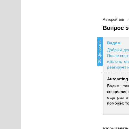
Авторейтинг
Вопрос э
25 февраля
Вадим
Добрый ден
После снят
извлечь е
реагирует н
Autorating
Вадим, та
специалист
еще раз от
поможет, то
Чтобы задать 