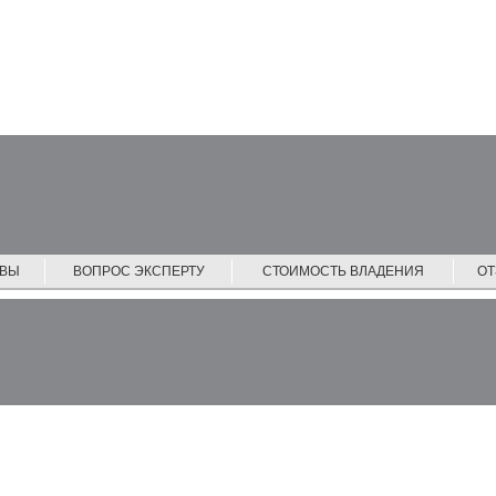
ЙВЫ
ВОПРОС ЭКСПЕРТУ
СТОИМОСТЬ ВЛАДЕНИЯ
О