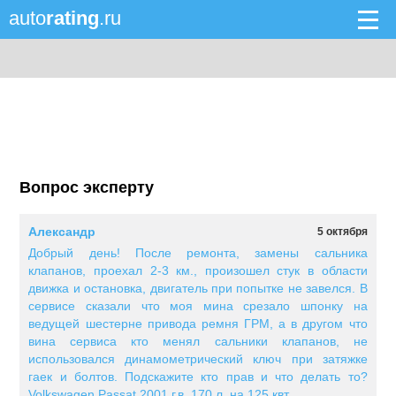
auto
rating
.ru
Вопрос эксперту
Александр
5 октября
Добрый день! После ремонта, замены сальника
клапанов, проехал 2-3 км., произошел стук в области
движка и остановка, двигатель при попытке не завелся. В
сервисе сказали что моя мина срезало шпонку на
ведущей шестерне привода ремня ГРМ, а в другом что
вина сервиса кто менял сальники клапанов, не
использовался динамометрический ключ при затяжке
гаек и болтов. Подскажите кто прав и что делать то?
Volkswagen Passat 2001 г.в. 170 л. на 125 квт.