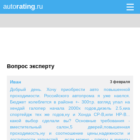
auto
rating
.ru
Вопрос эксперту
Иван
3 февраля
Добрый день. Хочу приобрести авто повышенной
проходимости. Российского автопрома я уже наелся.
Бюджет колеблется в районе +- 300т.р. взгляд упал на
хендай галопер начала 2000х годов,дизель 2.5,киа
спортейдж тех же годов,ну и Хонда СР-В,или НР-В...
какой выбор сделали вы? Основные требования -
вместительный салон,5 дверей,повышенная
проходимость,ну и соотношение цены,надежности и
доступности запчастей.... если можно - плюсы и минусы