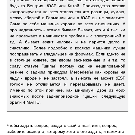
будь то Венгрия, ЮАР или Китай. Производство жестко
контролируется на всех этапах так что разницы, думаю,
между сборкой в Германии или в ЮАР вы не заметите.
Сама по себе машинка хороша во всех отношениях. А
про надежность - всякое бывает. Бывает, что и 4 тыс. км
не проезжает и начинаются проблемы с электроникой и
т.д. А бывает ездит человек и не парится долго и
счастливо. Более подробно о косяках машинки лучше
поспрашивать у владельцев на форумах. Если где-то не
в столице живете, где дворы заснеженные и и т.д. то
сразу ставьте "шипы" потому как на нешипованной
резине с задним приводом Mercedes'ы как коровы на
льду - вроде и не застрял, а выехать не может (ESP
толком не отключается и перегазовывать не дает).
Именно по этой причине, как минимум, двое из моих
знакомых после заднеприводной "цешки" следующую
брали 4 MATIC.
Чтобы задать вопрос, введите свой e-mail, имя, вопрос,
выберите эксперта, которому хотите его задать, и нажмите