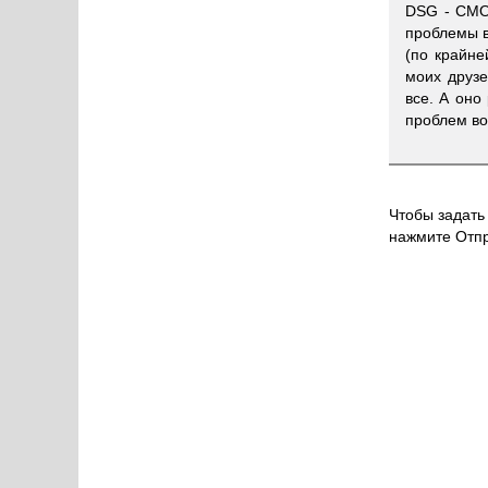
DSG - СМО
проблемы в
(по крайне
моих друзе
все. А оно
проблем воо
Чтобы задать 
нажмите Отпр