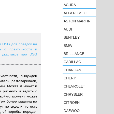
ACURA
ALFA ROMEO
ASTON MARTIN
AUDI
BENTLEY
ом DSG для поездок на
BMW
ь о практичности и
BRILLIANCE
 ужастиков про DSG
CADILLAC
CHANGAN
частности, вынужден
CHERY
итали, разговаривали,
ем. Может. А может и
CHEVROLET
ы рискнуть и ездить с
CHRYSLER
акой-то момент может
 Тем более машина на
CITROEN
г не видели, то есть
DAEWOO
дной коробке передач