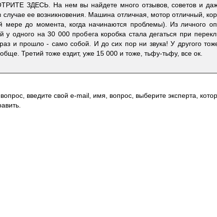
ТРИТЕ ЗДЕСЬ. На нем вы найдете много отзывов, советов и да
 случае ее возникновения. Машина отличная, мотор отличный, ко
й мере до момента, когда начинаются проблемы). Из личного оп
й у одного на 30 000 пробега коробка стала дегаться при перек
 раз и прошло - само собой. И до сих пор ни звука! У другого тож
бще. Третий тоже ездит, уже 15 000 и тоже, тьфу-тьфу, все ок.
вопрос, введите свой e-mail, имя, вопрос, выберите эксперта, котор
авить.