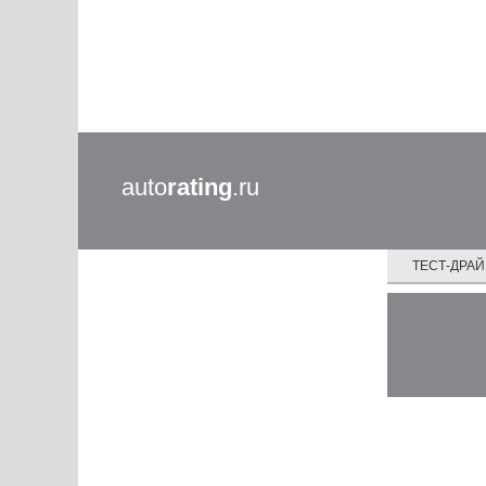
auto
rating
.ru
ТЕСТ-ДРА