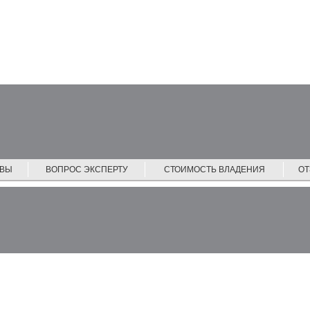
ЙВЫ
ВОПРОС ЭКСПЕРТУ
СТОИМОСТЬ ВЛАДЕНИЯ
О