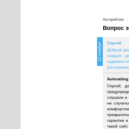
Авторейтинг
Вопрос э
Сергей
12 ноября
Добрый ден
каждый де
надежност
рассказыв
Autorating
Сергей, д
предупреди
слушали и 
не случить
комфортом
превратить
гарантии и
такой сайт