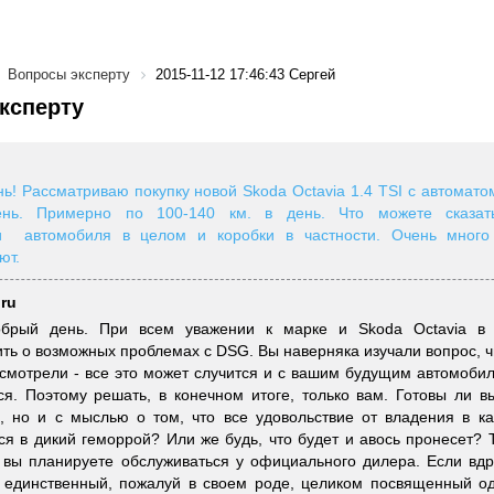
Вопросы эксперту
2015-11-12 17:46:43 Сергей
ксперту
ь! Рассматриваю покупку новой Skoda Octavia 1.4 TSI c автомат
нь. Примерно по 100-140 км. в день. Что можете сказат
и автомобиля в целом и коробки в частности. Очень много
ают.
.ru
обрый день. При всем уважении к марке и Skoda Octavia в 
ть о возможных проблемах с DSG. Вы наверняка изучали вопрос, ч
смотрели - все это может случится и с вашим будущим автомобил
ся. Поэтому решать, в конечном итоге, только вам. Готовы ли в
, но и с мыслью о том, что все удовольствие от владения в к
ся в дикий геморрой? Или же будь, что будет и авось пронесет?
 вы планируете обслуживаться у официального дилера. Если вдру
, единственный, пожалуй в своем роде, целиком посвященный о