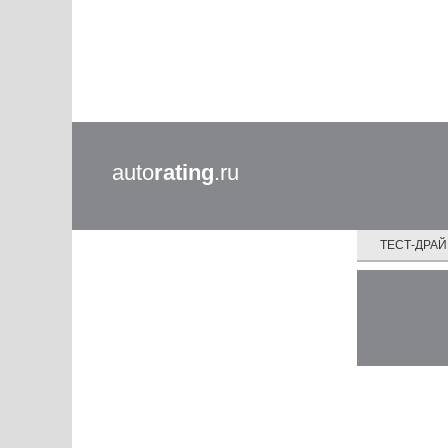
auto
rating
.ru
ТЕСТ-ДРА