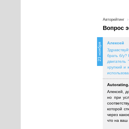
Авторейтинг
Вопрос э
Алексей
23 ноября
Здравствуй
брать б/у?
двигатель 
хрупкий и 
использова
Autorating
Алексей, д
но при ус
соответст
которой с
через како
что на ваш