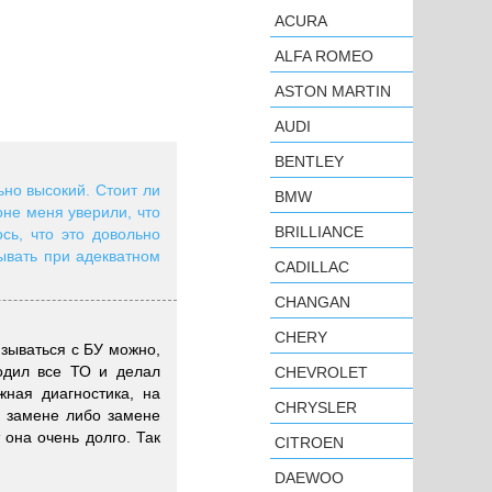
ACURA
ALFA ROMEO
ASTON MARTIN
AUDI
BENTLEY
ьно высокий. Стоит ли
BMW
оне меня уверили, что
BRILLIANCE
сь, что это довольно
тывать при адекватном
CADILLAC
CHANGAN
CHERY
зываться с БУ можно,
одил все ТО и делал
CHEVROLET
ная диагностика, на
CHRYSLER
й замене либо замене
 она очень долго. Так
CITROEN
DAEWOO