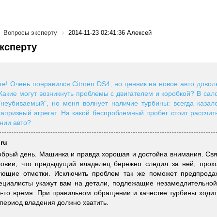
Вопросы эксперту
2014-11-23 02:41:36 Алексей
ксперту
те! Очень понравился Citroёn DS4, но ценник на новое авто довол
 Какие могут возникнуть проблемы с двигателем и коробкой? В сал
"неубиваемый", но меня волнует наличие турбины: всегда казало
капризный агрегат. На какой беспроблемный пробег стоит рассчи
нии авто?
.ru
обрый день. Машинка и правда хорошая и достойна внимания. Свя
ловии, что предыдущий владелец бережно следил за ней, прох
вующие отметки. Исключить проблем так же поможет предпродаж
пециалисты укажут вам на детали, подлежащие незамедлительно
е-то время. При правильном обращении и качестве турбины ходит
 период владения должно хватить.