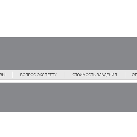
ЙВЫ
ВОПРОС ЭКСПЕРТУ
СТОИМОСТЬ ВЛАДЕНИЯ
О