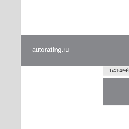
auto
rating
.ru
ТЕСТ-ДРА