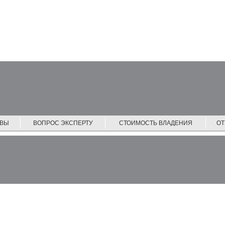
ЙВЫ
ВОПРОС ЭКСПЕРТУ
СТОИМОСТЬ ВЛАДЕНИЯ
О