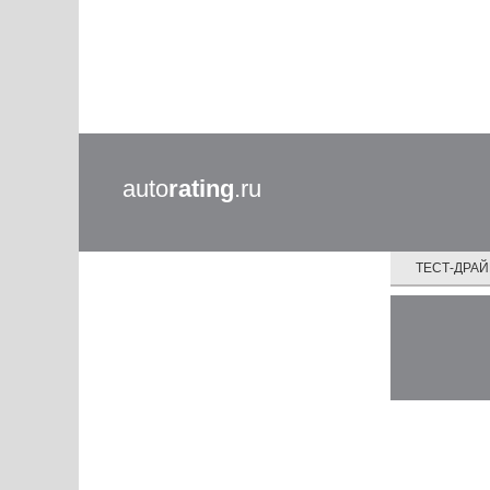
auto
rating
.ru
ТЕСТ-ДРА