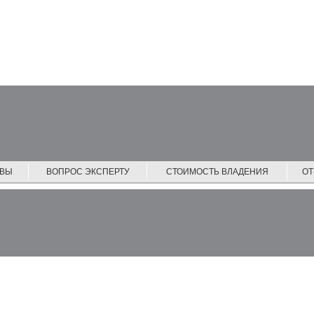
ЙВЫ
ВОПРОС ЭКСПЕРТУ
СТОИМОСТЬ ВЛАДЕНИЯ
О