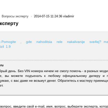
Вопросы эксперту
2014-07-15 11:24:36 vladimir
ксперту
ite.Pomogite , gde nahoditsia rele nakalivanije sve4ej? m
zil 1.9
.ru
добрый день. Без VIN номера ничем не смогу помочь - в разных мод
е, вы можете подъехать к любому официальному дилеру и п
Думаю, с вас даже не возьмут денег. Обратитесь к мастеру приемщи
ет.
вопрос, введите свой e-mail, имя, вопрос, выберите эксперта, котор