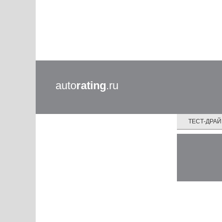
auto
rating
.ru
ТЕСТ-ДРА