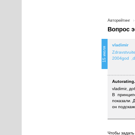
Авторейтинг
Вопрос э
vladimir
15 июля
Zdravstvu
2004god ,di
Autorating
vladimir, 
В принцип
показали. 
он подскаж
Чтобы задать 