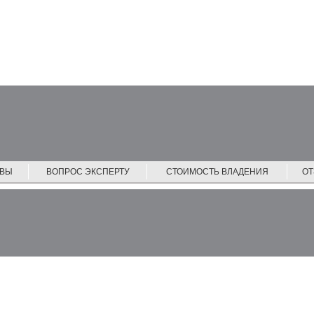
ЙВЫ
ВОПРОС ЭКСПЕРТУ
СТОИМОСТЬ ВЛАДЕНИЯ
О