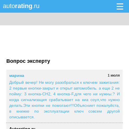
auto
rating
.ru
Вопрос эксперту
марина
1 июля
Добрый вечер! Не могу разобраться к ключем зажигания:
2 первые кнопки-закрыт и открыт автомобиль. а еще 2 не
пойму: 3 кнопка-СН2, 4 кнопка-F,для чего ни нужны.? И
когда сигнализация срабатывает на киа соул,что нужно
делать.Эти кнопки не помогают!!!Объясниет пожалуйста,
в книжке по эксплуатации ключ совсем другой
описывается.
Autorating.ru