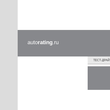
auto
rating
.ru
ТЕСТ-ДРА