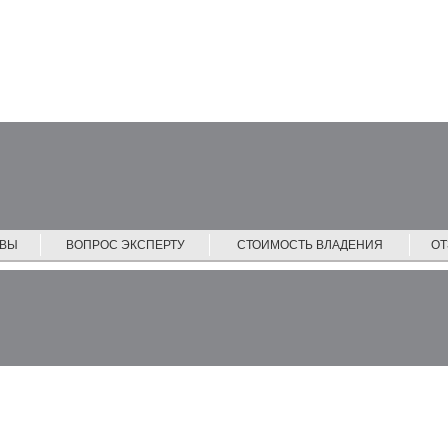
ЙВЫ
ВОПРОС ЭКСПЕРТУ
СТОИМОСТЬ ВЛАДЕНИЯ
О