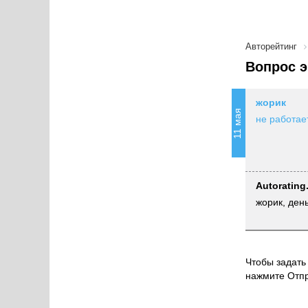
Авторейтинг
Вопрос э
жорик
11 мая
не работае
Autorating
жорик, ден
Чтобы задать 
нажмите Отпр