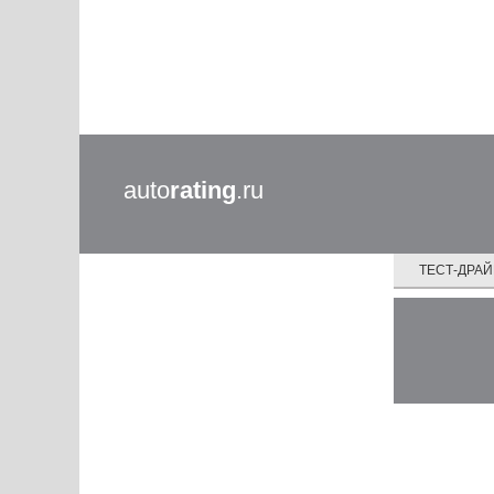
auto
rating
.ru
ТЕСТ-ДРА