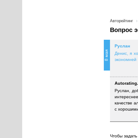
Авторейтинг
Вопрос э
Руслан
8 мая
Денис, я х
экономней 
Autorating
Руслан, до
интереснее
качестве а
с хорошими
Чтобы задать 