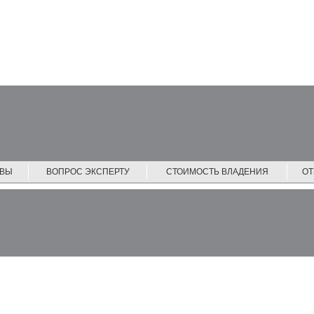
ЙВЫ
ВОПРОС ЭКСПЕРТУ
СТОИМОСТЬ ВЛАДЕНИЯ
О