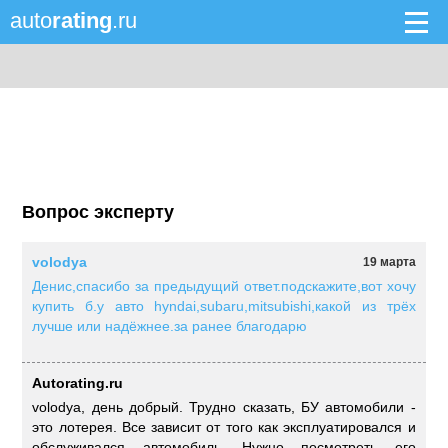
auto
rating
.ru
Вопрос эксперту
volodya
19 марта
Денис,спасибо за предыдущий ответ.подскажите,вот хочу
купить б.у авто hyndai,subaru,mitsubishi,какой из трёх
лучше или надёжнее.за ранее благодарю
Autorating.ru
volodya, день добрый. Трудно сказать, БУ автомобили -
это лотерея. Все зависит от того как эксплуатировался и
обслуживался автомобиль. Нужно посмотреть его