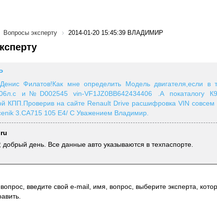
Вопросы эксперту
2014-01-20 15:45:39 ВЛАДИМИР
ксперту
Р
Денис Филатов!Как мне определить Модель двигателя,если в т
 106л.с и№D002545 vin-VF1JZ0BB642434406 .А покаталогу К9
ой КПП.Проверив на сайте Renault Drive расшифровка VIN совсем
enik 3.CA715 105 E4/ С Уважением Владимир.
.ru
добрый день. Все данные авто указываются в техпаспорте.
вопрос, введите свой e-mail, имя, вопрос, выберите эксперта, котор
авить.