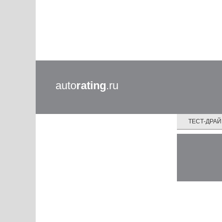
auto
rating
.ru
ТЕСТ-ДРА