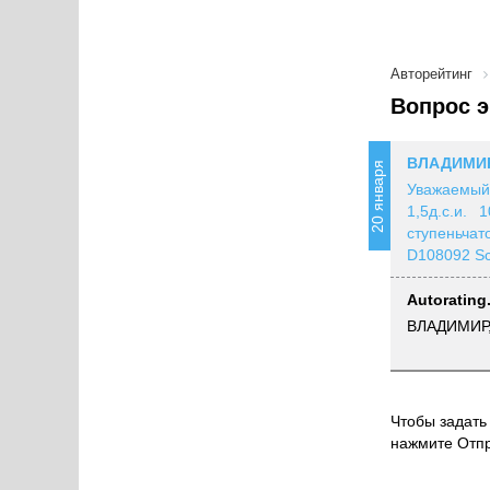
Авторейтинг
Вопрос э
ВЛАДИМИ
20 января
Уважаемый
1,5д.с.и.
ступеньчат
D108092 Sc
Autorating
ВЛАДИМИР, 
Чтобы задать 
нажмите Отпр