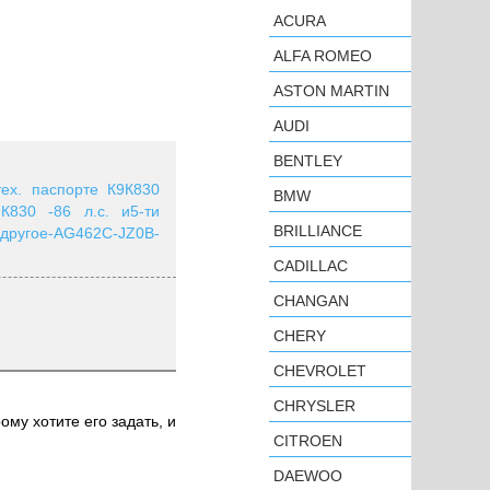
ACURA
ALFA ROMEO
ASTON MARTIN
AUDI
BENTLEY
ех. паспорте К9К830
BMW
К830 -86 л.с. и5-ти
BRILLIANCE
 другое-AG462C-JZ0B-
CADILLAC
CHANGAN
CHERY
CHEVROLET
CHRYSLER
ому хотите его задать, и
CITROEN
DAEWOO