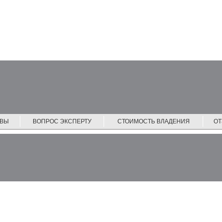
ЙВЫ
ВОПРОС ЭКСПЕРТУ
СТОИМОСТЬ ВЛАДЕНИЯ
О