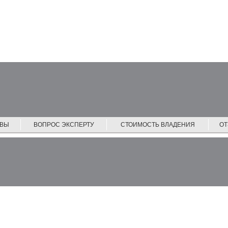
ЙВЫ
ВОПРОС ЭКСПЕРТУ
СТОИМОСТЬ ВЛАДЕНИЯ
О