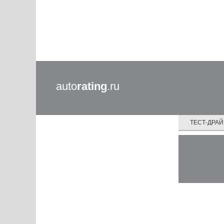
auto
rating
.ru
ТЕСТ-ДРА