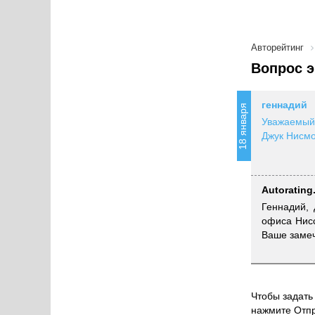
Авторейтинг
Вопрос э
геннадий
18 января
Уважаемый 
Джук Нисмо
Autorating
Геннадий,
офиса Нисса
Ваше замеч
Чтобы задать 
нажмите Отпр