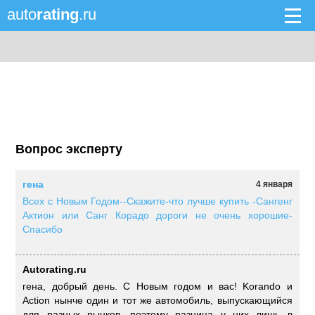
auto
rating
.ru
Вопрос эксперту
гена
4 января
Всех с Новым Годом--Скажите-что лучше купить -Сангенг
Актион или Санг Корадо дороги не очень хорошие-
Спасибо
Autorating.ru
гена, добрый день. С Новым годом и вас! Korando и
Action нынче один и тот же автомобиль, выпускающийся
для разных рынков, поэтому разница у них лишь в