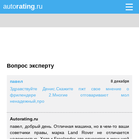
auto
rating
.ru
Вопрос эксперту
павел
8 декабря
Здравствуйте Денис.Скажите пжт свое мнение о
фрилендере 2.Многие отговаривают мол
ненадежный,про
Autorating.ru
павел, добрый день. Отличная машина, но в чем-то ваши
советчики правы, марка Land Rover не отличается
надежностью. Хотя к Freelander это относится в меньшей