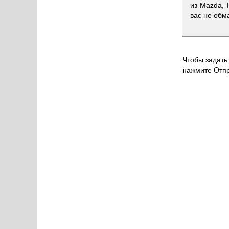
из Mazda, 
вас не обма
Чтобы задать 
нажмите Отпр