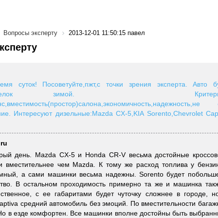
Вопросы эксперту
2013-12-01 11:50:15 павел
ксперту
емя суток! Посоветуйте,пжт,с точки зрения эксперта. Авто бу
д,проселок зимой. Критер
енс,вместимость(простор)салона,экономичность,надежность
ие. Интересуют дизельные:Mazda CX-5,KIA Sorento,Chevrolet Cap
.ru
брый день. Mazda CX-5 и Honda CR-V весьма достойные кроссов
и вместительнее чем Mazda. К тому же расход топлива у бензи
мный, а сами машинки весьма надежны. Sorento будет побольше
тво. В остальном проходимость примерно та же и машинка такж
ственное, с ее габаритами будет чуточку сложнее в городе, н
Captiva средний автомобиль без эмоций. По вместительности багаж
 Но в езде комфортен. Все машинки вполне достойны быть выбран