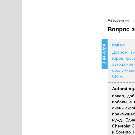
Авторейтинг
Вопрос э
павел
1 декабря
Доброе вр
горо
авто,клир
обслуживан
CR-V.
Autorating
павел, до
побольше 
очень скро
преимущес
нужд. Един
Chevrolet 
и Sorento.