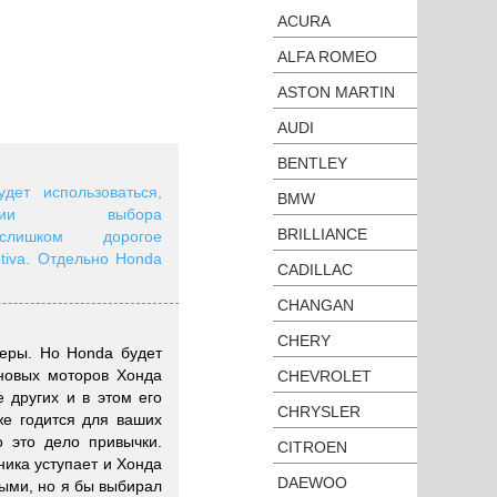
ACURA
ALFA ROMEO
ASTON MARTIN
AUDI
BENTLEY
дет использоваться,
BMW
ии выбора
BRILLIANCE
,не слишком дорогое
tiva. Отдельно Honda
CADILLAC
CHANGAN
CHERY
еры. Но Honda будет
новых моторов Хонда
CHEVROLET
 других и в этом его
CHRYSLER
е годится для ваших
о это дело привычки.
CITROEN
ника уступает и Хонда
DAEWOO
ными, но я бы выбирал