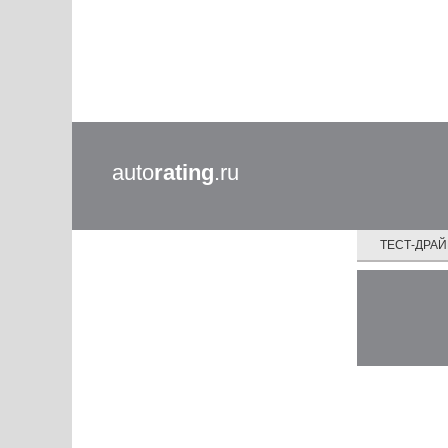
auto
rating
.ru
ТЕСТ-ДРА