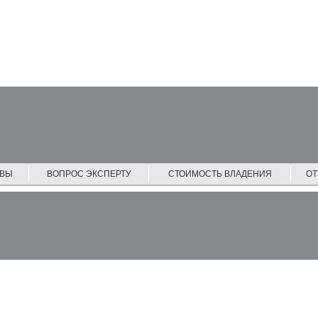
ЙВЫ
ВОПРОС ЭКСПЕРТУ
СТОИМОСТЬ ВЛАДЕНИЯ
О