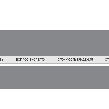
ЙВЫ
ВОПРОС ЭКСПЕРТУ
СТОИМОСТЬ ВЛАДЕНИЯ
О