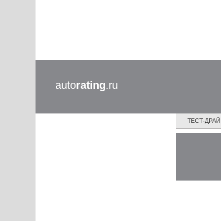
auto
rating
.ru
ТЕСТ-ДРА