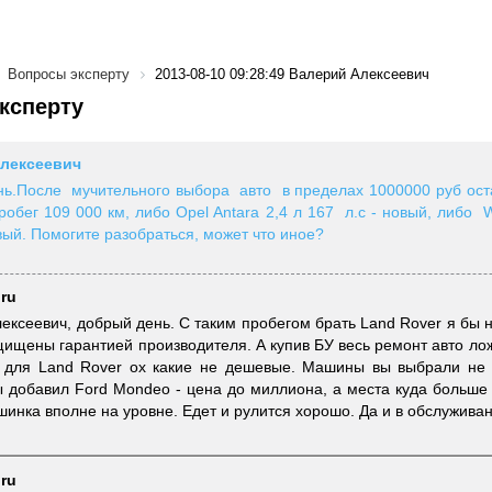
Вопросы эксперту
2013-08-10 09:28:49 Валерий Алексеевич
ксперту
лексеевич
ь.После мучительного выбора авто в пределах 1000000 руб остан
робег 109 000 км, либо Opel Antara 2,4 л 167 л.с - новый, либо WV
овый. Помогите разобраться, может что иное?
.ru
ексеевич, добрый день. С таким пробегом брать Land Rover я бы 
щищены гарантией производителя. А купив БУ весь ремонт авто ло
и для Land Rover ох какие не дешевые. Машины вы выбрали не 
ы добавил Ford Mondeo - цена до миллиона, а места куда больше 
инка вполне на уровне. Едет и рулится хорошо. Да и в обслужива
.ru