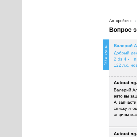
Авторейтинг
Вопрос э
Валерий А
10 августа
Добрый ден
2 ds 4 - п
122 л.с. н
Autorating
Валерий Ал
авто вы за
А запчаст
списку я б
опциям маш
Autorating