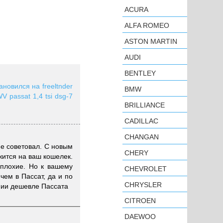
ACURA
ALFA ROMEO
ASTON MARTIN
AUDI
BENTLEY
овился на freeltnder
BMW
 passat 1,4 tsi dsg-7
BRILLIANCE
CADILLAC
CHANGAN
не советовал. С новым
CHERY
жится на ваш кошелек.
плохие. Но к вашему
CHEVROLET
чем в Пассат, да и по
CHRYSLER
нии дешевле Пассата
CITROEN
DAEWOO