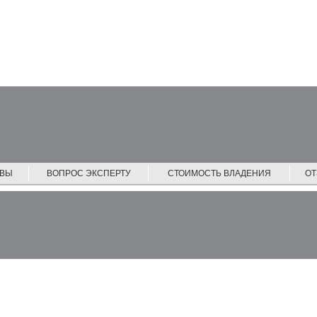
ЙВЫ
ВОПРОС ЭКСПЕРТУ
СТОИМОСТЬ ВЛАДЕНИЯ
О