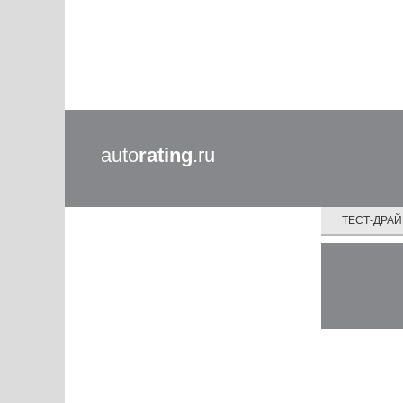
auto
rating
.ru
ТЕСТ-ДРА