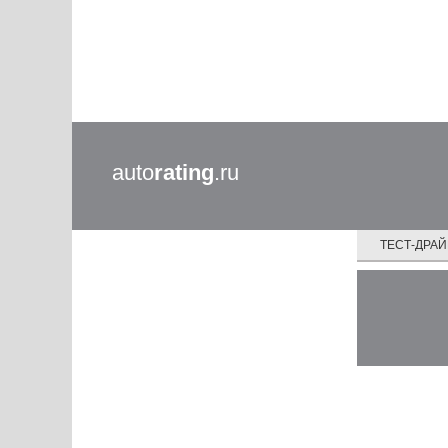
auto
rating
.ru
ТЕСТ-ДРА