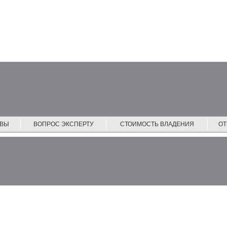
ЙВЫ
ВОПРОС ЭКСПЕРТУ
СТОИМОСТЬ ВЛАДЕНИЯ
О