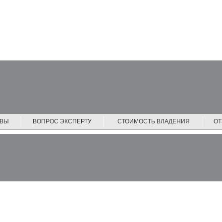
ЙВЫ
ВОПРОС ЭКСПЕРТУ
СТОИМОСТЬ ВЛАДЕНИЯ
О