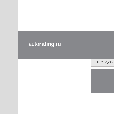
auto
rating
.ru
ТЕСТ-ДРА