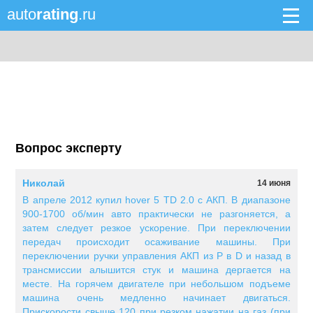
auto
rating
.ru
Вопрос эксперту
Николай
14 июня
В апреле 2012 купил hover 5 TD 2.0 c АКП. В диапазоне
900-1700 об/мин авто практически не разгоняется, а
затем следует резкое ускорение. При переключении
передач происходит осаживание машины. При
переключении ручки управления АКП из Р в D и назад в
трансмиссии алышится стук и машина дергается на
месте. На горячем двигателе при небольшом подъеме
машина очень медленно начинает двигаться.
Прискорости свыше 120 при резком нажатии на газ (при