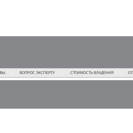
ЙВЫ
ВОПРОС ЭКСПЕРТУ
СТОИМОСТЬ ВЛАДЕНИЯ
О