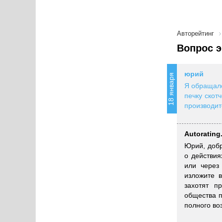
Авторейтинг
Вопрос э
юрий
18 января
Я обращалс
печку скот
производит
Autorating
Юрий, добр
о действия
или через 
изложите 
захотят п
общества п
полного во