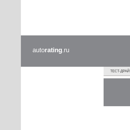
auto
rating
.ru
ТЕСТ-ДРА