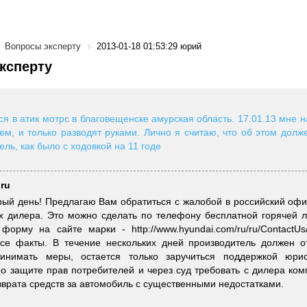
Вопросы эксперту
2013-01-18 01:53:29 юрий
ксперту
я в атик мотрс в благовещенске амурская область. 17.01.13 мне н
чем, и только разводят руками. Лично я считаю, что об этом долж
ель, как было с ходовкой на 11 годе
.ru
ый день! Предлагаю Вам обратиться с жалобой в российский офи
х дилера. Это можно сделать по телефону бесплатной горячей л
форму на сайте марки - http://www.hyundai.com/ru/ru/ContactUs
все факты. В течение нескольких дней производитель должен о
ринимать меры, остается только заручиться поддержкой юрис
о защите прав потребителей и через суд требовать с дилера ко
зврата средств за автомобиль с существенными недостатками.